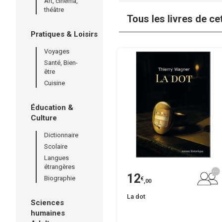
Art, cinéma,
théâtre
Tous les livres de ce
Pratiques & Loisirs
Voyages
Santé, Bien-
être
Cuisine
Éducation &
Culture
Dictionnaire
Scolaire
Langues
étrangères
12
Biographie
€
,00
La dot
Sciences
humaines