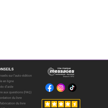
ONSEILS
seils sur l’auto-édition
e en ligne
déo d’aide
re aux questions (FAQ)
création du livre
fabrication du livre