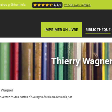
aires préférentiels
4,4
26 507 avis vérifiés
/5
IMPRIMER UN LIVRE
BIBLIOTHÈQUE
Thierry Wagne
y Wagner
rouverez toutes sortes d’ouvrages écrits ou dessinés par