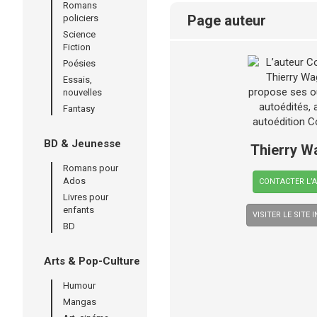
Romans
page auteur
policiers
Science
Fiction
Poésies
Essais,
nouvelles
Fantasy
BD & Jeunesse
Thierry W
Romans pour
Ados
CONTACTER L’
Livres pour
enfants
VISITER LE SITE 
BD
Arts & Pop-Culture
Humour
Mangas