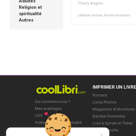
Adultes
Thierry Wagner
Religion et
spiritualité
Littérature, Romans, Romans Historiques
Autres
IMPRIMER UN LIVR
Romans
Qui sommes-nous ?
Livres Photos
Mes avantages
Magazines et Brochures
CGV
Bandes Dessinées
Politique de Confidentialité
Livre à Spirale et Thèse
Blog
Livre de Poche