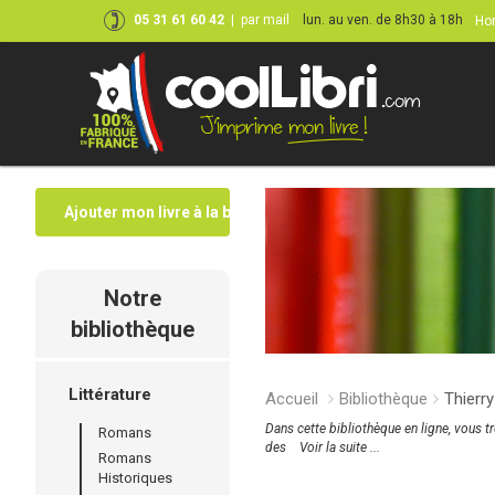
05 31 61 60 42
|
par mail
lun. au ven. de 8h30 à 18h
Hor
Ajouter mon livre à la bibliothèque
Notre
bibliothèque
Littérature
Accueil
Bibliothèque
Thierr
Dans cette bibliothèque en ligne, vous t
Romans
des
Voir la suite ...
Romans
Historiques