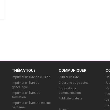
E
THÉMATIQUE
COMMUNIQUER
C
Imprimer un livre de cuisine
Publier un livre
Con
Imprimer un livre de
Créer une page auteur
Aid
généalogie
Supports de
Vi
Imprimer un livret de
communication
Foi
formation
Publicité gratuite
La 
Imprimer un livret de messe
La 
baptême
Presse