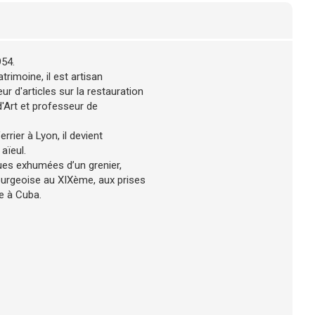
954.
rimoine, il est artisan
eur d'articles sur la restauration
d'Art et professeur de
rrier à Lyon, il devient
aïeul.
ques exhumées d’un grenier,
bourgeoise au XIXème, aux prises
ge à Cuba.