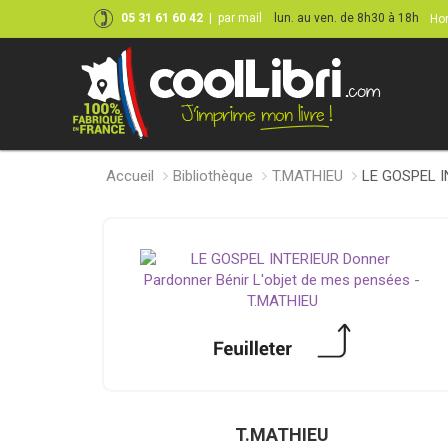
05 31 61 60 42
|
par mail
lun. au ven. de 8h30 à 18h
Hor
Accueil
Bibliothèque
T.MATHIEU
LE GOSPEL I
T.MATHIEU