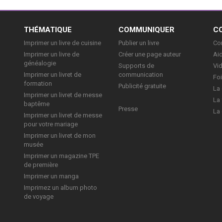
E
THÉMATIQUE
COMMUNIQUER
C
Imprimer un livre de cuisine
Publier un livre
Con
Imprimer un livre de
Créer une page auteur
Aid
généalogie
Supports de
Vi
Imprimer un livret de
communication
Foi
formation
Publicité gratuite
La 
Imprimer un livret de messe
La 
baptême
Presse
La 
Imprimer un livret de messe
pour votre mariage
Imprimer un livret de mon
musée
Imprimer un magazine TPE
de première
Imprimer un manga
Imprimez un album photo
de voyage