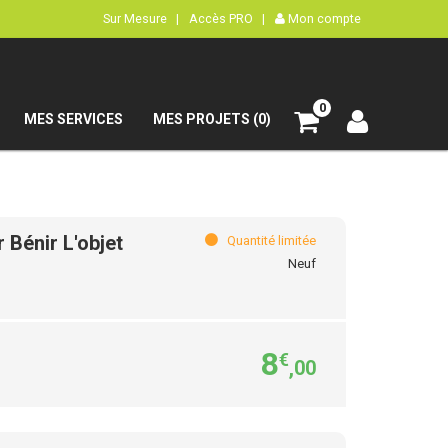
Sur Mesure |
Accès PRO |
Mon compte
0
MES SERVICES
MES PROJETS (0)
Bénir L'objet
Quantité limitée
Neuf
8
€
,00