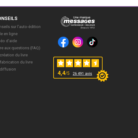
ONSEILS
seils sur l’auto-édition
e en ligne
déo d’aide
re aux questions (FAQ)
création du livre
fabrication du livre
diffusion
4,4
/5
26 491 avis