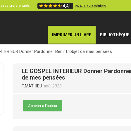
aires préférentiels
4,4
26 491 avis vérifiés
/5
IMPRIMER UN LIVRE
BIBLIOTHÈQUE
NTERIEUR Donner Pardonner Bénir L'objet de mes pensées
LE GOSPEL INTERIEUR Donner Pardonner 
de mes pensées
T.MATHIEU
août 2020
Acheter à l’auteur