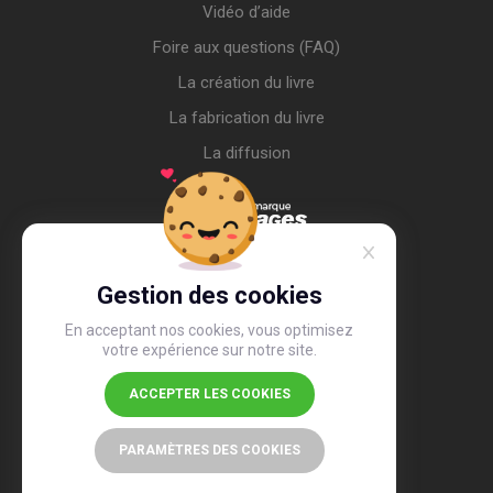
Vidéo d’aide
Foire aux questions (FAQ)
La création du livre
La fabrication du livre
La diffusion
Gestion des cookies
En acceptant nos cookies, vous optimisez
votre expérience sur notre site.
ACCEPTER LES COOKIES
4,4
/5
26 494 avis
PARAMÈTRES DES COOKIES