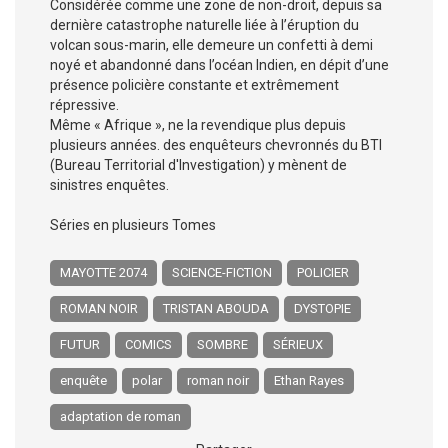
Considérée comme une zone de non-droit, depuis sa
dernière catastrophe naturelle liée à l’éruption du
volcan sous-marin, elle demeure un confetti à demi
noyé et abandonné dans l’océan Indien, en dépit d’une
présence policière constante et extrêmement
répressive.
Même « Afrique », ne la revendique plus depuis
plusieurs années. des enquêteurs chevronnés du BTI
(Bureau Territorial d'Investigation) y mènent de
sinistres enquêtes.
Séries en plusieurs Tomes
MAYOTTE 2074
SCIENCE-FICTION
POLICIER
ROMAN NOIR
TRISTAN ABOUDA
DYSTOPIE
FUTUR
COMICS
SOMBRE
SÉRIEUX
enquête
polar
roman noir
Ethan Rayes
adaptation de roman