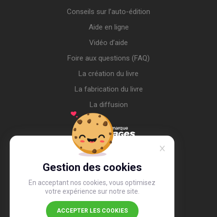
Conseils sur l’auto-édition
Aide en ligne
Vidéo d’aide
Foire aux questions (FAQ)
La création du livre
La fabrication du livre
La diffusion
Gestion des cookies
En acceptant nos cookies, vous optimisez
votre expérience sur notre site.
ACCEPTER LES COOKIES
4,4
/5
26 487 avis