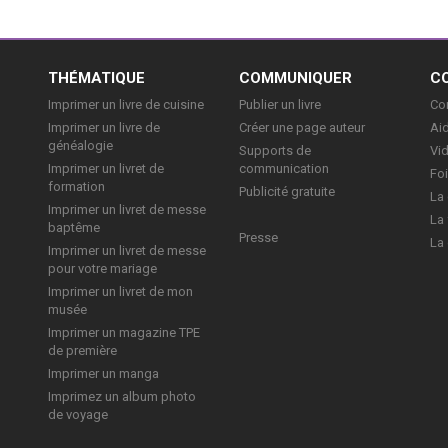
E
THÉMATIQUE
COMMUNIQUER
C
Imprimer un livre de cuisine
Publier un livre
Con
Imprimer un livre de
Créer une page auteur
Aid
généalogie
Supports de
Vi
Imprimer un livret de
communication
Foi
formation
Publicité gratuite
La 
Imprimer un livret de messe
La 
baptême
Presse
La 
Imprimer un livret de messe
pour votre mariage
Imprimer un livret de mon
musée
Imprimer un magazine TPE
de première
Imprimer un manga
Imprimez un album photo
de voyage