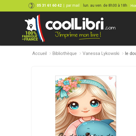
05 31 61 60 42
|
par mail
lun. au ven. de 8h30 à 18h
Hor
Accueil
Bibliothèque
Vanessa Lykowski
le do