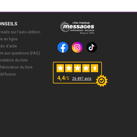
ONSEILS
seils sur l’auto-édition
e en ligne
déo d’aide
re aux questions (FAQ)
création du livre
fabrication du livre
diffusion
4,4
/5
26 497 avis