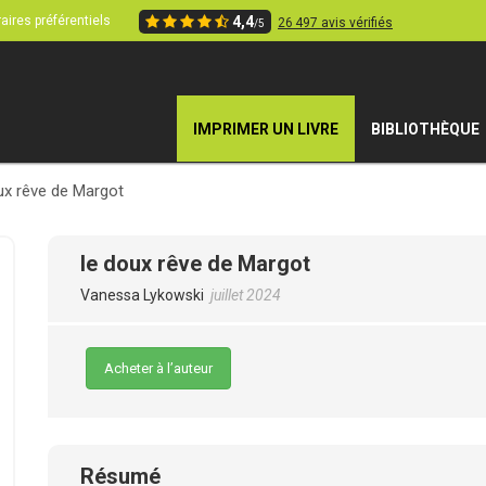
aires préférentiels
4,4
26 497 avis vérifiés
/5
IMPRIMER UN LIVRE
BIBLIOTHÈQUE
ux rêve de Margot
le doux rêve de Margot
Vanessa Lykowski
juillet 2024
Acheter à l’auteur
Résumé