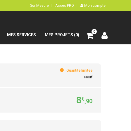
Sur Mesure |
Accès PRO |
Mon compte
0
MES SERVICES
MES PROJETS (0)
Quantité limitée
Neuf
8
€
,90