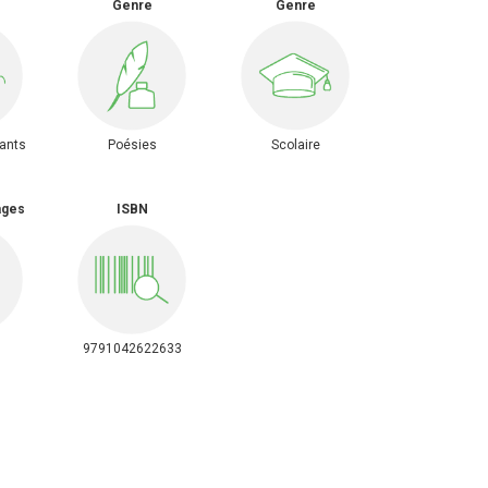
Genre
Genre
fants
Poésies
Scolaire
ages
ISBN
9791042622633