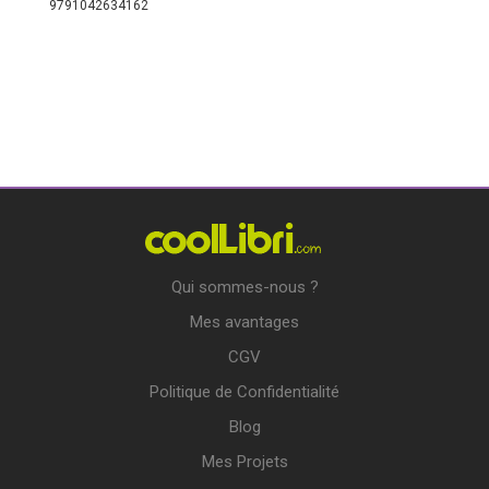
9791042634162
Qui sommes-nous ?
Mes avantages
CGV
Politique de Confidentialité
Blog
Mes Projets