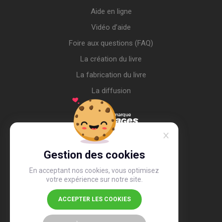
Aide en ligne
Vidéo d’aide
Foire aux questions (FAQ)
La création du livre
La fabrication du livre
La diffusion
Gestion des cookies
En acceptant nos cookies, vous optimisez
votre expérience sur notre site.
ACCEPTER LES COOKIES
4,4
/5
26 491 avis