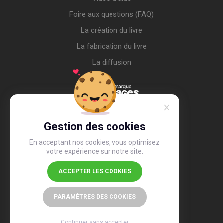
Foire aux questions (FAQ)
La création du livre
La fabrication du livre
La diffusion
Gestion des cookies
En acceptant nos cookies, vous optimisez
votre expérience sur notre site.
ACCEPTER LES COOKIES
4,4
/5
26 506 avis
PARAMÈTRES DES COOKIES
Continuer sans accepter