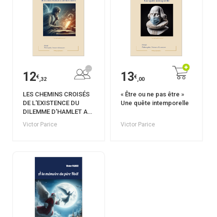
12
13
€
€
,32
,00
LES CHEMINS CROISÉS
« Être ou ne pas être »
DE L'EXISTENCE DU
Une quête intemporelle
DILEMME D'HAMLET AU
MONDE MODERNE
Victor Parice
Victor Parice