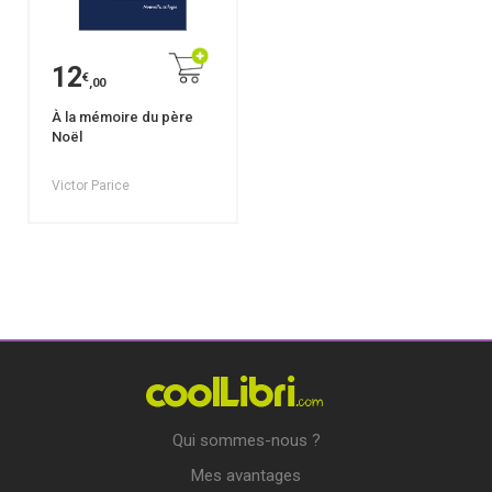
12
€
,00
À la mémoire du père
Noël
Victor Parice
Qui sommes-nous ?
Mes avantages