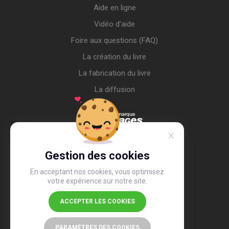
Aide en ligne
Vidéo d’aide
Foire aux questions (FAQ)
La création du livre
La fabrication du livre
La diffusion
Gestion des cookies
En acceptant nos cookies, vous optimisez
votre expérience sur notre site.
ACCEPTER LES COOKIES
4,4
/5
26 516 avis
PARAMÈTRES DES COOKIES