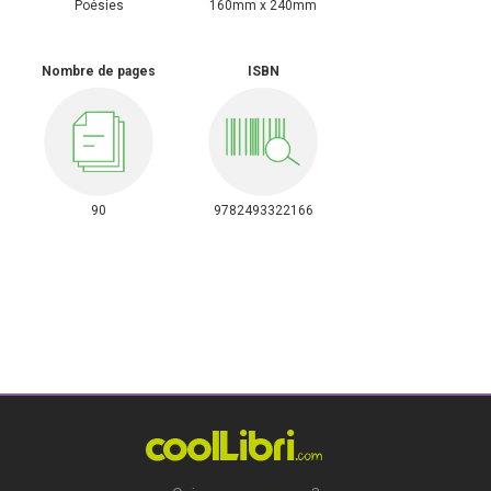
Poésies
160mm x 240mm
Nombre de pages
ISBN
90
9782493322166