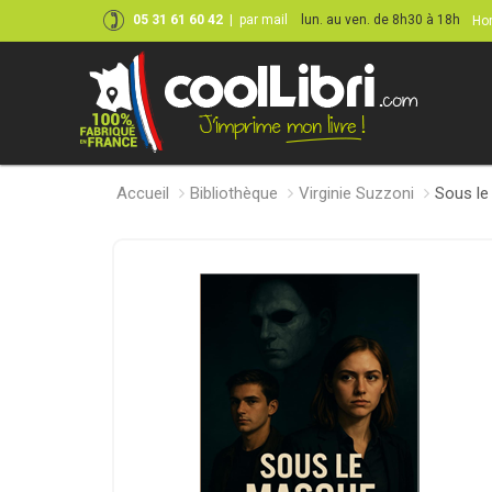
05 31 61 60 42
|
par mail
lun. au ven. de 8h30 à 18h
Hor
Accueil
Bibliothèque
Virginie Suzzoni
Sous le