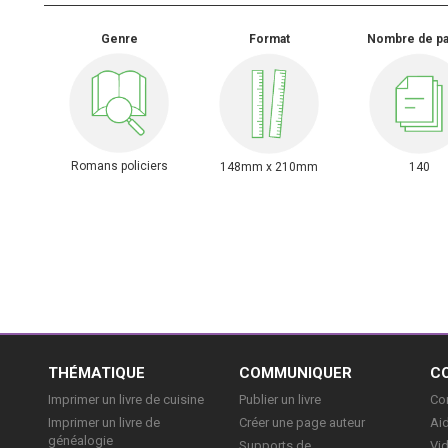
Genre
Format
Nombre de p
Romans policiers
148mm x 210mm
140
E
THÉMATIQUE
COMMUNIQUER
C
Imprimer un livre de cuisine
Publier un livre
Con
Imprimer un livre de
Créer une page auteur
Aid
généalogie
Supports de
Vi