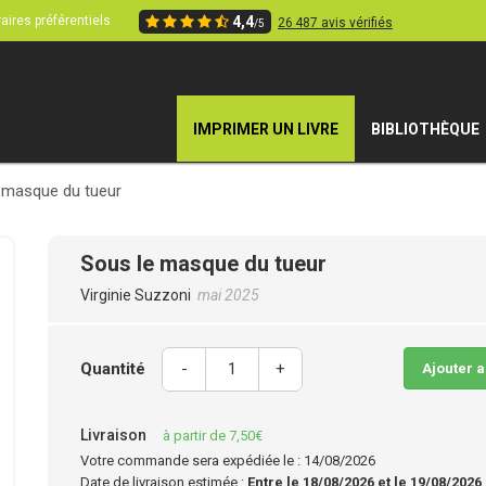
aires préférentiels
4,4
26 487 avis vérifiés
/5
IMPRIMER UN LIVRE
BIBLIOTHÈQUE
 masque du tueur
Sous le masque du tueur
Virginie Suzzoni
mai 2025
Quantité
-
+
Ajouter 
Livraison
à partir de 7,50€
Votre commande sera expédiée le : 14/08/2026
Date de livraison estimée :
Entre le 18/08/2026 et le 19/08/2026