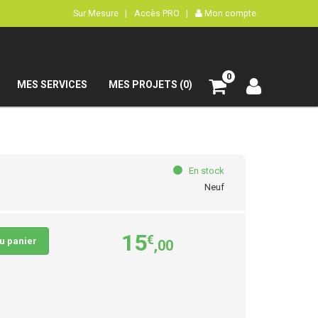
Sur Mesure |
Accès PRO |
Mon compte
0
MES SERVICES
MES PROJETS (0)
En stock
Neuf
15
€
au panier
,00