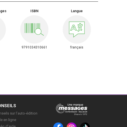
ages
ISBN
Langue
9791034310661
français
ONSEILS
seils sur l’auto-édition
e en ligne
déo d’aide