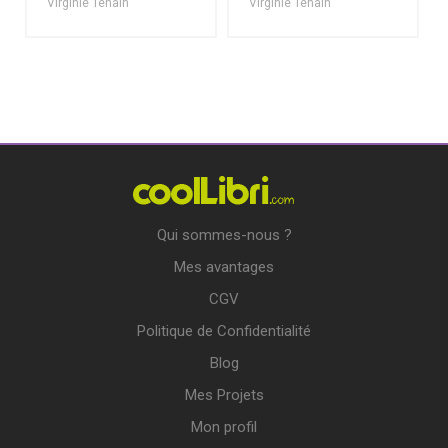
Virginie Tenain
Virginie Tenain
Qui sommes-nous ?
Mes avantages
CGV
Politique de Confidentialité
Blog
Mes Projets
Mon profil