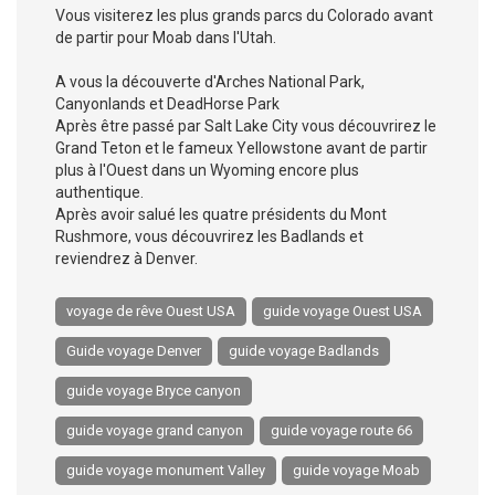
Vous visiterez les plus grands parcs du Colorado avant
de partir pour Moab dans l'Utah.
A vous la découverte d'Arches National Park,
Canyonlands et DeadHorse Park
Après être passé par Salt Lake City vous découvrirez le
Grand Teton et le fameux Yellowstone avant de partir
plus à l'Ouest dans un Wyoming encore plus
authentique.
Après avoir salué les quatre présidents du Mont
Rushmore, vous découvrirez les Badlands et
reviendrez à Denver.
voyage de rêve Ouest USA
guide voyage Ouest USA
Guide voyage Denver
guide voyage Badlands
guide voyage Bryce canyon
guide voyage grand canyon
guide voyage route 66
guide voyage monument Valley
guide voyage Moab