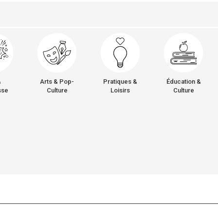
&
Arts & Pop-
Pratiques &
Éducation &
sse
Culture
Loisirs
Culture