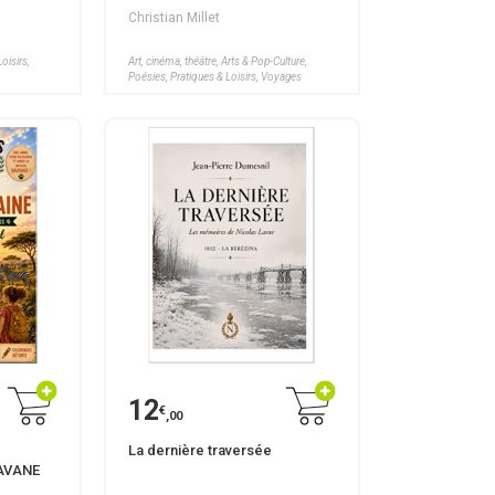
Christian Millet
oisirs,
Art, cinéma, théâtre, Arts & Pop-Culture,
Poésies, Pratiques & Loisirs, Voyages
12
€
,00
La dernière traversée
AVANE