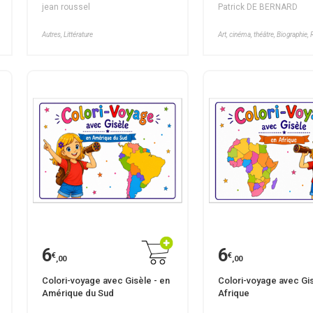
jean roussel
Patrick DE BERNARD
Autres, Littérature
Art, cinéma, théâtre, Biographie
6
6
€
€
,00
,00
Colori-voyage avec Gisèle - en
Colori-voyage avec Gis
Amérique du Sud
Afrique