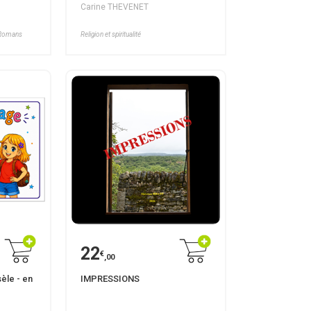
Carine THEVENET
, Romans
Religion et spiritualité
22
€
,00
èle - en
IMPRESSIONS