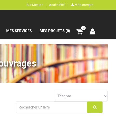
Sur Mesure |
Accès PRO |
Mon compte
0
MES SERVICES
MES PROJETS (0)
’ouvrages