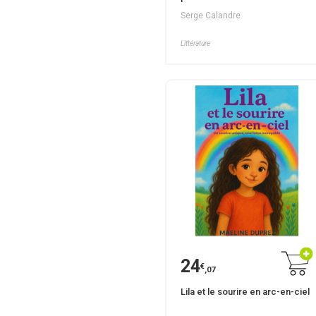
Serge Calandre
Littérature
24
€
,07
Lila et le sourire en arc-en-ciel