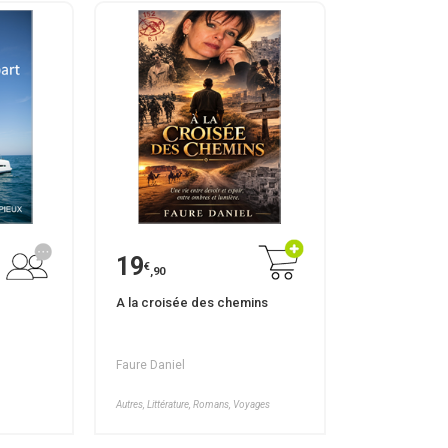
19
€
,90
A la croisée des chemins
Faure Daniel
Autres, Littérature, Romans, Voyages