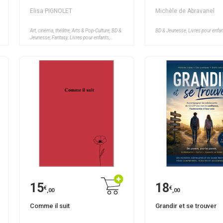
Elisa PIGNOLET
Michèle de Abravanel
Art, cinéma, théâtre, Arts & Pop-Culture, BD &
BD & Jeunesse, Livres pour enfa
Jeunesse, Fantasy, Livres pour enfants,
Pratiques & Loisirs, Santé, Bien-être
15
18
€
€
,00
,00
Comme il suit
Grandir et se trouver