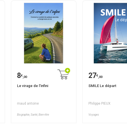
8
27
€
€
,00
,00
Le virage de l'infini
SMILE Le départ
maud antoine
Philippe PIEUX
Biographie, Santé, Bien-être
Voyages