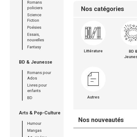
Romans
Nos catégories
policiers
Science
Fiction
Poésies
Essais,
nouvelles
Fantasy
Littérature
BD 
Jeune
BD & Jeunesse
Romans pour
Ados
Livres pour
enfants
Autres
BD
Arts & Pop-Culture
Nos nouveautés
Humour
Mangas