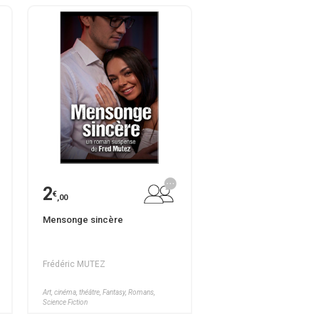
2
€
,00
Mensonge sincère
Frédéric MUTEZ
Art, cinéma, théâtre, Fantasy, Romans,
Science Fiction