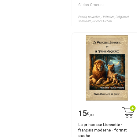
Gildas Omerau
Essais, nouvelles, Littérature, Religion et
spiritualité, Science Fiction
15
€
,00
La princesse Lionnette -
français moderne - format
poche