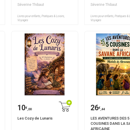
Séverine Thibaut
Séverine Thibaut
Livres pour enfants, Pratiques & Loisirs,
Livres pour enfants, Pratiques & L
Voyages
Voyages
10
26
€
€
,00
,44
Les Cozy de Lunaris
LES AVENTURES DES 5
COUSINES DANS LA S
AFRICAINE