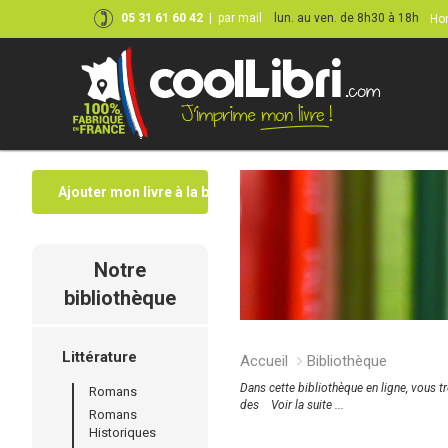
05 31 61 60 42
|
par mail
lun. au ven. de 8h30 à 18h
Hor
Ajouter mon livre à la bibliothèque
Notre
bibliothèque
Littérature
Accueil
Bibliothèque
Dans cette bibliothèque en ligne, vous t
Romans
des
Voir la suite ...
Romans
Historiques