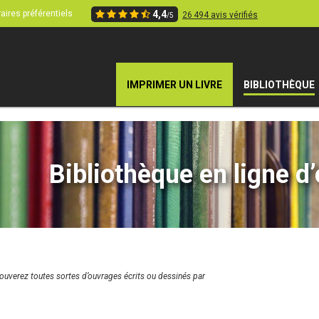
aires préférentiels
4,4
26 494 avis vérifiés
/5
IMPRIMER UN LIVRE
BIBLIOTHÈQUE
Bibliothèque en ligne d
rouverez toutes sortes d’ouvrages écrits ou dessinés par