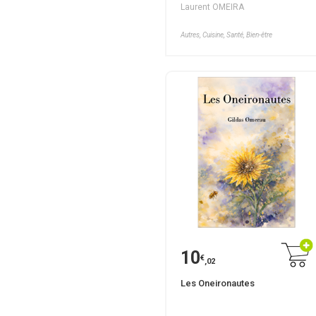
Laurent OMEIRA
Autres, Cuisine, Santé, Bien-être
10
€
,02
Les Oneironautes