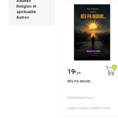
Adultes
Religion et
spiritualité
Autres
19
€
,59
RÈV PA MOURI...
Wittemberg Dorce
Langues étrangères, Littérature, Poésies