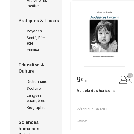
Art, cinéma,
théâtre
Pratiques & Loisirs
Voyages
Santé, Bien-
être
Cuisine
Éducation &
Culture
9
€
Dictionnaire
,00
Scolaire
Au delà des horizons
Langues
étrangères
Biographie
Véronique GRANDE
Romans
Sciences
humaines