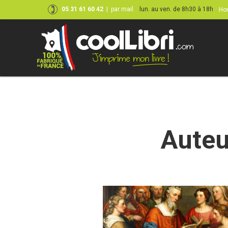
05 31 61 60 42
|
par mail
lun. au ven. de 8h30 à 18h
Hor
Skip
to
content
Auteu