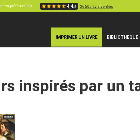
aires préférentiels
4,4
26 505 avis vérifiés
/5
IMPRIMER UN LIVRE
BIBLIOTHÈQUE
rs inspirés par un t