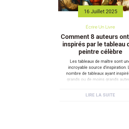
16 Juillet 2025
Écrire Un Livre
Comment 8 auteurs ont
inspirés par le tableau 
peintre célèbre
Les tableaux de maître sont un
incroyable source d’inspiration. 
nombre de tableaux ayant inspiré
grands ou de moins grands aute
est impressionnant. Ce constat 
en fait rien de mystérieux. Le li
LIRE LA SUITE
entre l’art du dessin et l’art de
l’écriture repose sur le même
processus créatif. On peut don
partir de l’un pour […]