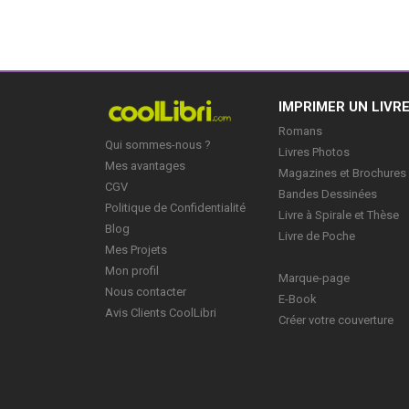
IMPRIMER UN LIVR
Romans
Qui sommes-nous ?
Livres Photos
Mes avantages
Magazines et Brochures
CGV
Bandes Dessinées
Politique de Confidentialité
Livre à Spirale et Thèse
Blog
Livre de Poche
Mes Projets
Mon profil
Marque-page
Nous contacter
E-Book
Avis Clients CoolLibri
Créer votre couverture