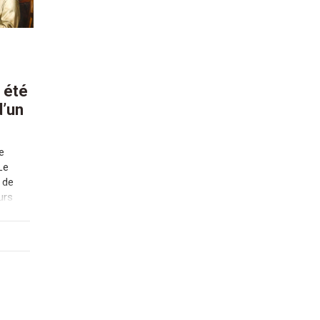
 été
d’un
e
Le
 de
urs
n’a
en
c