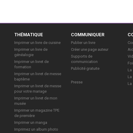
E
THÉMATIQUE
COMMUNIQUER
C
Imprimer un livre de cuisine
Publier un livre
Con
Imprimer un livre de
Créer une page auteur
Aid
généalogie
Supports de
Vi
Imprimer un livret de
communication
Foi
formation
Publicité gratuite
La 
Imprimer un livret de messe
La 
baptême
Presse
La 
Imprimer un livret de messe
pour votre mariage
Imprimer un livret de mon
musée
Imprimer un magazine TPE
de première
Imprimer un manga
Imprimez un album photo