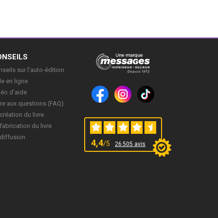
ONSEILS
seils sur l’auto-édition
e en ligne
déo d’aide
re aux questions (FAQ)
création du livre
fabrication du livre
diffusion
4,4
/5
26 505 avis