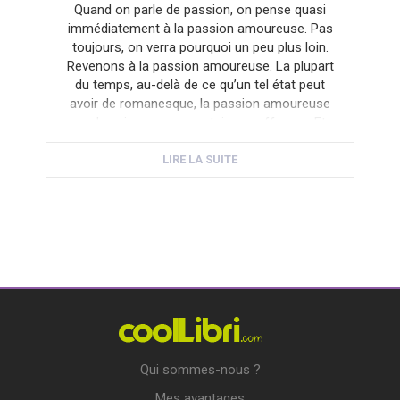
Quand on parle de passion, on pense quasi
immédiatement à la passion amoureuse. Pas
toujours, on verra pourquoi un peu plus loin.
Revenons à la passion amoureuse. La plupart
du temps, au-delà de ce qu’un tel état peut
avoir de romanesque, la passion amoureuse
va de pair avec une certaine souffrance. Et
encore parle-t-on ici […]
LIRE LA SUITE
Qui sommes-nous ?
Mes avantages