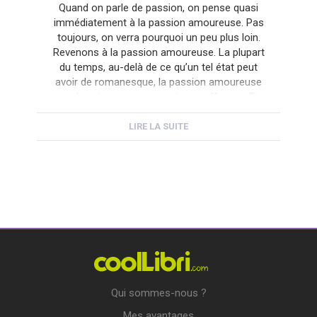
Quand on parle de passion, on pense quasi
immédiatement à la passion amoureuse. Pas
toujours, on verra pourquoi un peu plus loin.
Revenons à la passion amoureuse. La plupart
du temps, au-delà de ce qu’un tel état peut
avoir de romanesque, la passion amoureuse
va de pair avec une certaine souffrance. Et
encore parle-t-on ici […]
LIRE LA SUITE
Qui sommes-nous ?
Mes avantages