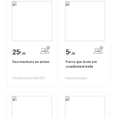
25
5
€
€
,00
,00
Des tracteurs en action
Parce que la vie est
cruellement belle
Charles-Henri POUZET
Pascal Deceur