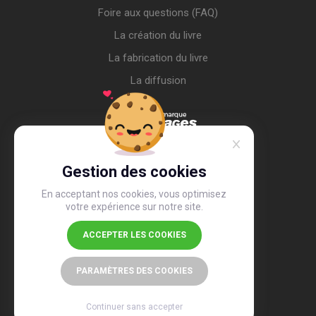
Foire aux questions (FAQ)
La création du livre
La fabrication du livre
La diffusion
Gestion des cookies
En acceptant nos cookies, vous optimisez
votre expérience sur notre site.
ACCEPTER LES COOKIES
4,4
/5
26 487 avis
PARAMÈTRES DES COOKIES
Continuer sans accepter