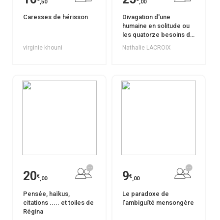
,50
,00
Caresses de hérisson
Divagation d'une
humaine en solitude ou
les quatorze besoins de
la planète bleue
virginie khouni
Nathalie LACROIX
20
9
€
€
,00
,00
Pensée, haïkus,
Le paradoxe de
citations ..... et toiles de
l'ambiguïté mensongère
Régina