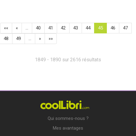
««
«
…
40
41
42
43
44
45
46
47
48
49
…
»
»»
1849 - 1890 sur 2616 résultats
Qui sommes-nous ?
Mes avantages