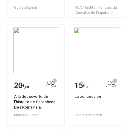
Guy Godignon
ACA / Institut Français du
Cheval et de l'Equitation
20
15
€
€
,00
,00
A la découverte de
La concession
l'histoire de Sallenôves -
Des Romaine à
l'Annexion
Maryse Dupont
jean-pierre cioch