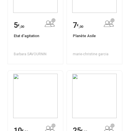
5
7
€
€
,00
,00
Etat d'agitation
Planète Asile
Barbara SAVOURNIN
marie-christine garcia
10
25
€
€