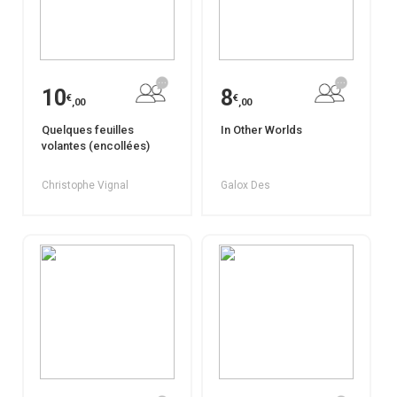
10
8
€
€
,00
,00
Quelques feuilles
In Other Worlds
volantes (encollées)
Christophe Vignal
Galox Des