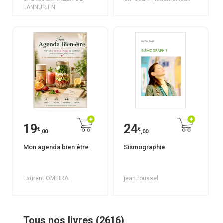
Générale - Philosophie
LANNURIEN
et Spiritualité
19
24
€
€
,00
,00
Mon agenda bien être
Sismographie
Laurent OMEIRA
jean roussel
Tous nos livres (2616)