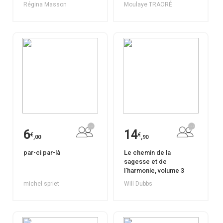
Régina Masson
Moulaye TRAORÉ
6
14
€
€
,00
,90
par-ci par-là
Le chemin de la
sagesse et de
l'harmonie, volume 3
michel spriet
Will Dubbs