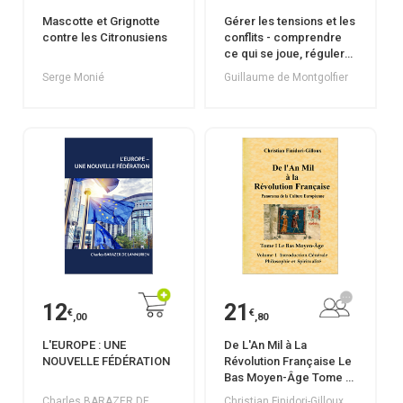
Mascotte et Grignotte
Gérer les tensions et les
contre les Citronusiens
conflits - comprendre
ce qui se joue, réguler
les relations,
Serge Monié
Guillaume de Montgolfier
désamorcer les
hostilités
12
21
€
€
,00
,80
L'EUROPE : UNE
De L'An Mil à La
NOUVELLE FÉDÉRATION
Révolution Française Le
Bas Moyen-Âge Tome I
Volume 1 Introduction
Charles BARAZER DE
Christian Finidori-Gilloux