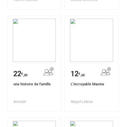
22
12
€
€
,00
,00
une histoire de famille
L’incroyable Maxine
Aissebé
Abigail Leblois