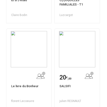
Et si J'étais
C(r)OQUILLES
FAMILIALES - T1
Claire Bodin
Luzcargot
20
€
,00
Le livre du Bonheur
SALSIFI
florent Lecoeuvre
julien REGNAULT