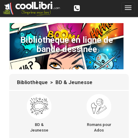
Bibliothèque en ligne de
bande dessinée
Bibliothèque
> BD & Jeunesse
BD &
Romans pour
Jeunesse
Ados