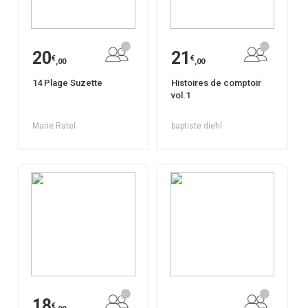
20
21
€
€
,00
,00
14 Plage Suzette
Histoires de comptoir
vol.1
Marie Ratel
baptiste diehl
18
€