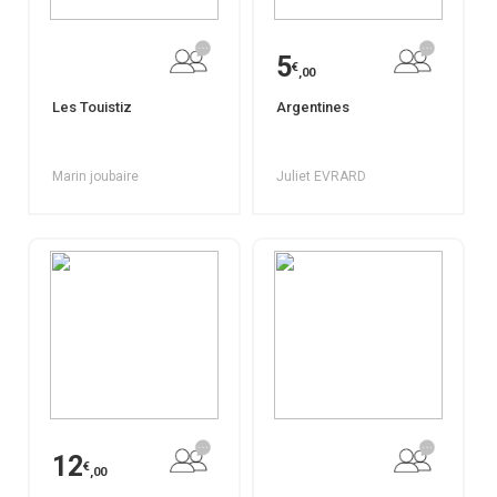
5
€
,00
Les Touistiz
Argentines
Marin joubaire
Juliet EVRARD
12
€
,00