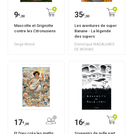
9
35
€
€
,00
,00
Mascotte et Grignotte
Les aventures de super
contre les Citronusiens
Banane - La légende
des supers
Serge Monié
Dominique MAGALHAES
DE MORAIS
17
16
€
€
,00
,00
Et Dieu créa les maths.
Souvenirs de nulle part