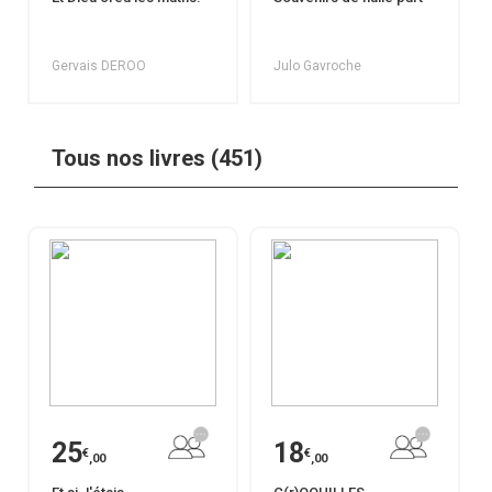
Gervais DEROO
Julo Gavroche
Tous nos livres (451)
25
18
€
€
,00
,00