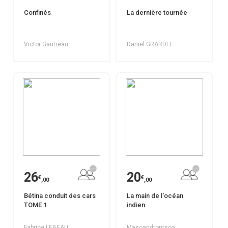
Confinés
La dernière tournée
Victor Gautreau
Daniel GRARDEL
26
20
€
€
,00
,00
Bétina conduit des cars
La main de l'océan
TOME 1
indien
Fabrice LEBEAU
Masoandrontsoa