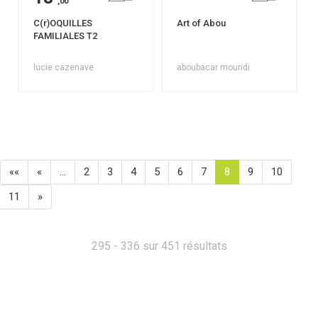
,00
C(r)OQUILLES
Art of Abou
FAMILIALES T2
lucie cazenave
aboubacar mouridi
««
«
…
2
3
4
5
6
7
8
9
10
11
»
295 - 336 sur 451 résultats