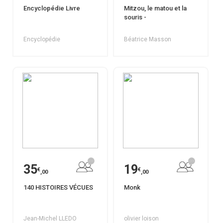
Encyclopédie Livre
Mitzou, le matou et la
souris -
Encyclopédie
Béatrice Masson
35
19
€
€
,00
,00
140 HISTOIRES VÉCUES
Monk
Jean-Michel LLEDO
olivier loison