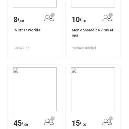
8
10
€
€
,00
,00
In Other Worlds
Mon connard de virus et
moi
Galox Des
thomas michel
45
15
€
€
,00
,00