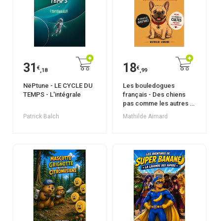
31
18
€
€
,18
,99
NëPtune - LE CYCLE DU
Les bouledogues
TEMPS - L'intégrale
français - Des chiens
pas comme les autres -
Tome 3
Patrick Balch
Mathilde Aimard