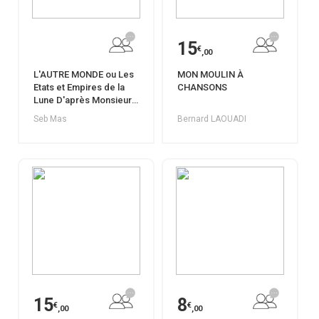
15
€
,00
L'AUTRE MONDE ou Les
MON MOULIN À
Etats et Empires de la
CHANSONS
Lune D'après Monsieur
de Cyrano de Bergerac
Seb Mas
Bernard LAOUADI
15
8
€
€
,00
,00