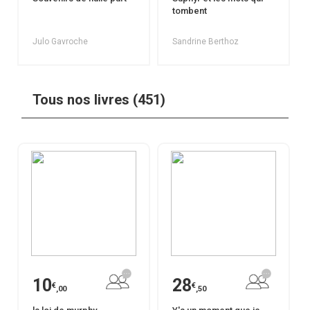
tombent
Julo Gavroche
Sandrine Berthoz
Tous nos livres (451)
10
28
€
€
,00
,50