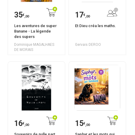
35
17
€
€
,00
,00
Les aventures de super
Et Dieu créa les maths.
Banane - La légende
des supers
Dominique MAGALHAES
Gervais DEROO
DE MORAIS
16
15
€
€
,00
,00
Souvenirs de nulle part
Saphyr et les mots qui