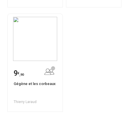
9
€
,90
Gégène et les corbeaux
Thierry Laraud