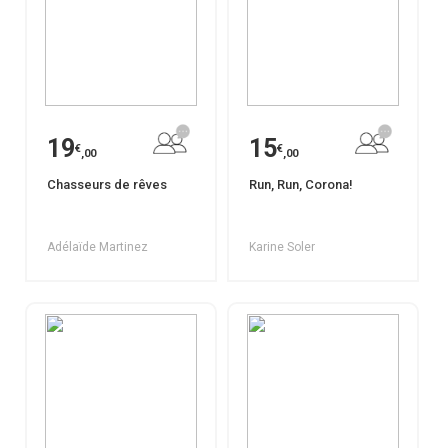
19
15
€
€
,00
,00
Chasseurs de rêves
Run, Run, Corona!
Adélaïde Martinez
Karine Soler