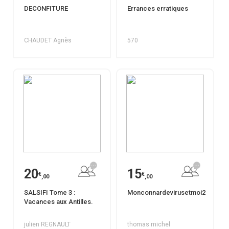
DECONFITURE
Errances erratiques
CHAUDET Agnès
570
20
15
€
€
,00
,00
SALSIFI Tome 3 :
Monconnardevirusetmoi2
Vacances aux Antilles.
julien REGNAULT
thomas michel