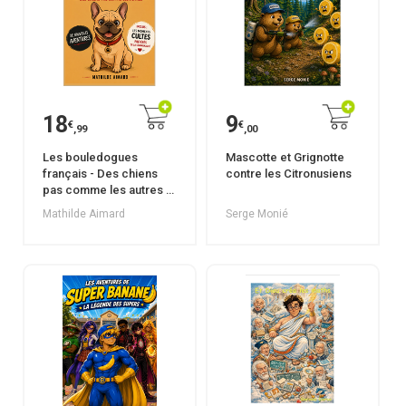
18
9
€
€
,99
,00
Les bouledogues
Mascotte et Grignotte
français - Des chiens
contre les Citronusiens
pas comme les autres -
Tome 3
Mathilde Aimard
Serge Monié