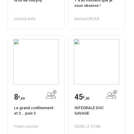
la loi de murphy
Y'a un moment que je
vous observe !
yannick belle
Bernard MORA
8
45
€
€
,50
,00
Le grand confinement :
INTEGRALE DOC
et 2... puis 3
SAVAGE
Yoann Leissler
DIONE LE TITAN