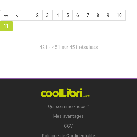
««
«
…
2
3
4
5
6
7
8
9
10
11
421 - 451 sur 451 résultats
Qui sommes-nous ?
Mes avantages
CGV
Politique de Confidentialité