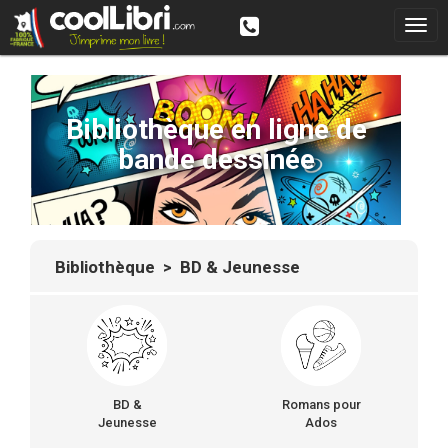
Bibliothèque en ligne de
bande dessinée
Bibliothèque
> BD & Jeunesse
BD &
Romans pour
Jeunesse
Ados