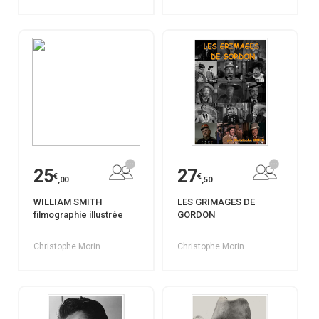
25
27
€
€
,00
,50
WILLIAM SMITH
LES GRIMAGES DE
filmographie illustrée
GORDON
Christophe Morin
Christophe Morin