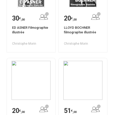
30
20
€
€
,00
,00
ED ASNER Filmographie
LLOYD BOCHNER
illustrée
filmographie illustrée
Christophe Morin
Christophe Morin
20
51
€
€
,00
,00