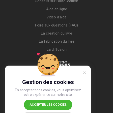
Conseils sur l’auto-édition
Aide en ligne
Vidéo d’aide
Foire aux questions (FAQ)
La création du livre
La fabrication du livre
La diffusion
Gestion des cookies
En acceptant nos cookies, vous optimisez
votre expérience sur notre site.
ACCEPTER LES COOKIES
4,4
/5
26 487 avis