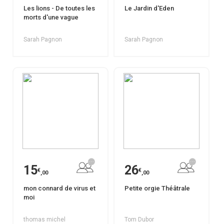
Les lions - De toutes les
Le Jardin d'Eden
morts d'une vague
Sarah Pagnon
Sarah Pagnon
15
26
€
€
,00
,00
mon connard de virus et
Petite orgie Théâtrale
moi
thomas michel
Tom Dubor