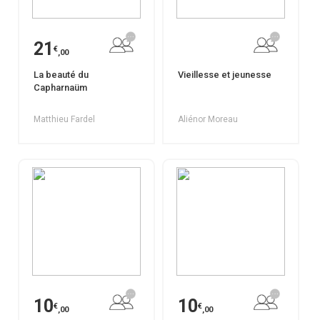
21
€
,00
La beauté du
Vieillesse et jeunesse
Capharnaüm
Matthieu Fardel
Aliénor Moreau
10
10
€
€
,00
,00