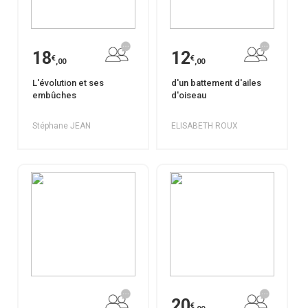
18
12
€
€
,00
,00
L'évolution et ses
d'un battement d'ailes
embûches
d'oiseau
Stéphane JEAN
ELISABETH ROUX
20
€