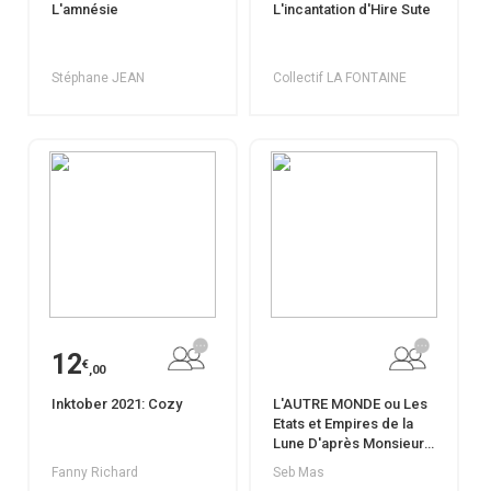
L'amnésie
L'incantation d'Hire Sute
Stéphane JEAN
Collectif LA FONTAINE
12
€
,00
Inktober 2021: Cozy
L'AUTRE MONDE ou Les
Etats et Empires de la
Lune D'après Monsieur
de Cyrano de Bergerac
Fanny Richard
Seb Mas