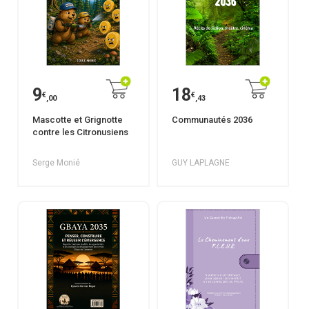
9
18
€
€
,00
,43
Mascotte et Grignotte
Communautés 2036
contre les Citronusiens
Serge Monié
GUY LAPLAGNE