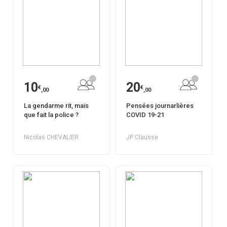
10
20
€
€
,00
,00
La gendarme rit, mais
Pensées journarlières
que fait la police ?
COVID 19-21
Nicolas CHEVALIER
JP Clausse