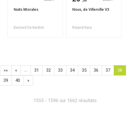
,00
Nuits littorales
Nous, de Villerville V3
Bernard De Kerdrel
Roland Kara
««
«
…
31
32
33
34
35
36
37
38
39
40
»
1555 - 1596 sur 1662 résultats