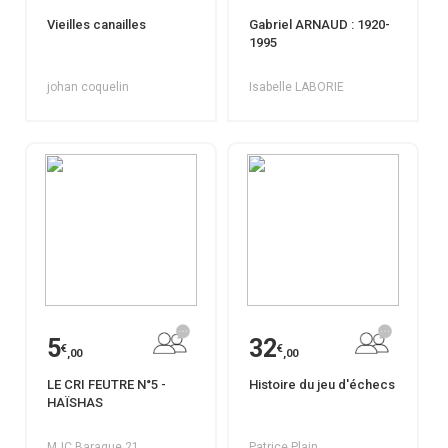
Vieilles canailles
Gabriel ARNAUD : 1920-
1995
johan coquelin
Isabelle LABORIE
5
32
€
€
,00
,00
LE CRI FEUTRE N°5 -
Histoire du jeu d'échecs
HAÏSHAS
MJC Baraque 21
Patrice Plain