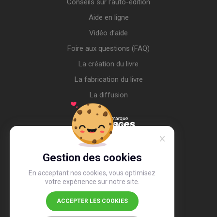
Conseils sur l’auto-édition
Aide en ligne
Vidéo d’aide
Foire aux questions (FAQ)
La création du livre
La fabrication du livre
La diffusion
Gestion des cookies
En acceptant nos cookies, vous optimisez
votre expérience sur notre site.
ACCEPTER LES COOKIES
4,4
/5
26 507 avis