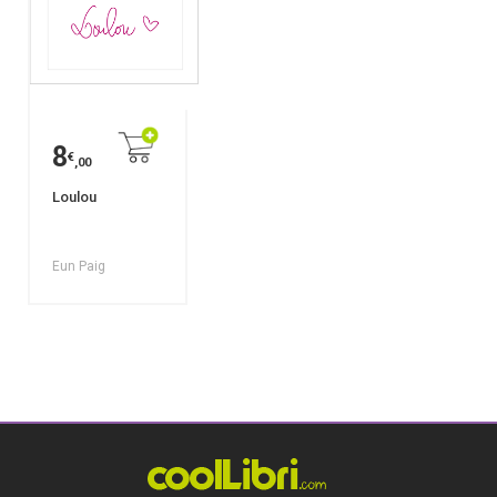
8
€
,00
Loulou
Eun Paig