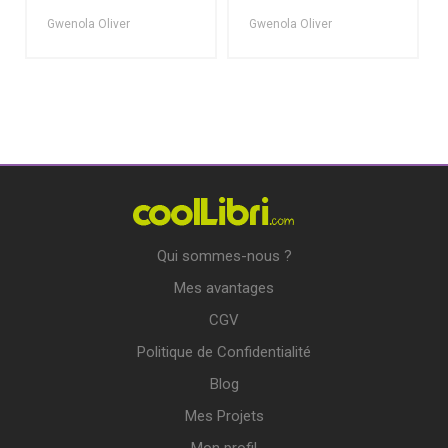
Gwenola Oliver
Gwenola Oliver
Qui sommes-nous ?
Mes avantages
CGV
Politique de Confidentialité
Blog
Mes Projets