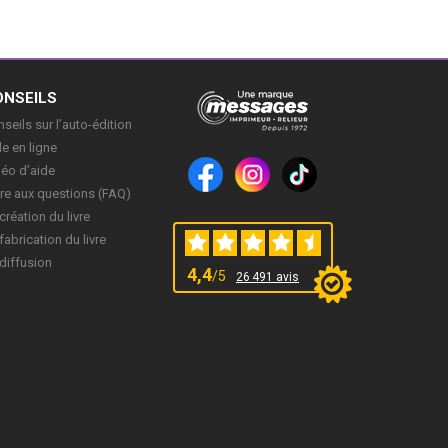
ONSEILS
seils sur l’auto-édition
e en ligne
déo d’aide
re aux questions (FAQ)
création du livre
fabrication du livre
diffusion
4,4
/5
26 491 avis