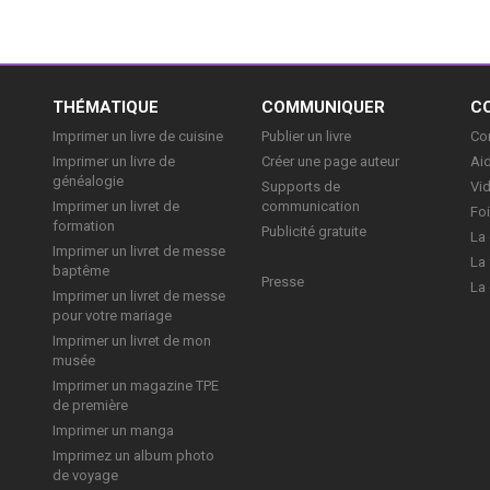
E
THÉMATIQUE
COMMUNIQUER
C
Imprimer un livre de cuisine
Publier un livre
Con
Imprimer un livre de
Créer une page auteur
Aid
généalogie
Supports de
Vi
Imprimer un livret de
communication
Foi
formation
Publicité gratuite
La 
Imprimer un livret de messe
La 
baptême
Presse
La 
Imprimer un livret de messe
pour votre mariage
Imprimer un livret de mon
musée
Imprimer un magazine TPE
de première
Imprimer un manga
Imprimez un album photo
de voyage