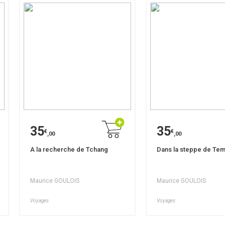
35
35
€
€
,00
,00
A la recherche de Tchang
Dans la steppe de Tem
Maurice GOULOIS
Maurice GOULOIS
Voyages
Voyages