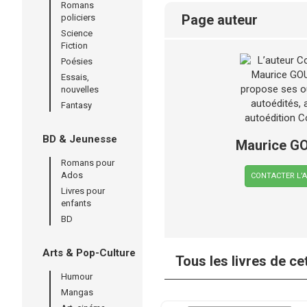
Romans
page auteur
policiers
Science
Fiction
Poésies
Essais,
nouvelles
Fantasy
BD & Jeunesse
Maurice G
Romans pour
Ados
CONTACTER L’
Livres pour
enfants
BD
Arts & Pop-Culture
Tous les livres de ce
Humour
Mangas