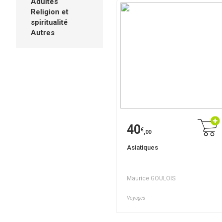
Adultes
Religion et
spiritualité
Autres
40
€
,00
Asiatiques
Maurice GOULOIS
Voyages