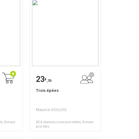
23
€
,70
Trois épées
Maurice GOULOIS
ants, Romans
BD & Jeunesse, Livres pour enfants, Romans
pour Ados