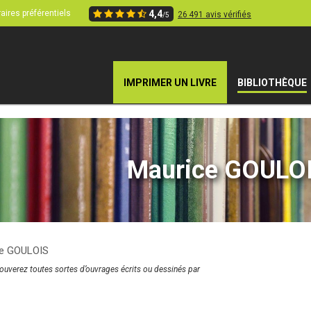
aires préférentiels
4,4
26 491 avis vérifiés
/5
IMPRIMER UN LIVRE
BIBLIOTHÈQUE
Maurice GOULO
ce GOULOIS
rouverez toutes sortes d’ouvrages écrits ou dessinés par