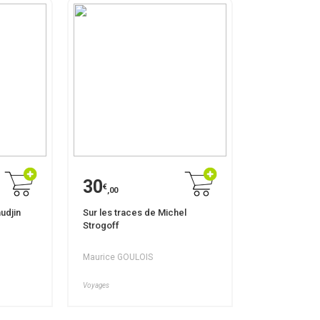
30
€
,00
udjin
Sur les traces de Michel
Strogoff
Maurice GOULOIS
Voyages