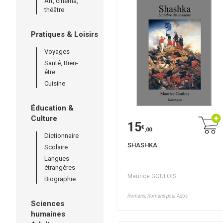
Art, cinéma,
théâtre
Pratiques & Loisirs
Voyages
Santé, Bien-
être
Cuisine
Éducation &
Culture
15
€
,00
Dictionnaire
SHASHKA
Scolaire
Langues
étrangères
Maurice GOULOIS
Biographie
Romans, Romans pour Ados
Sciences
humaines