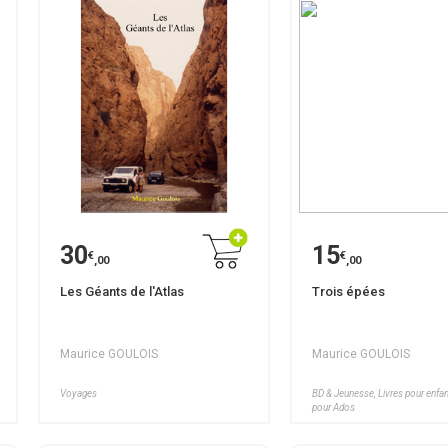
30
15
€
€
,00
,00
Les Géants de l'Atlas
Trois épées
Maurice GOULOIS
Maurice GOULOIS
Voyages
BD & Jeunesse, Livres pour enf
pour Ados