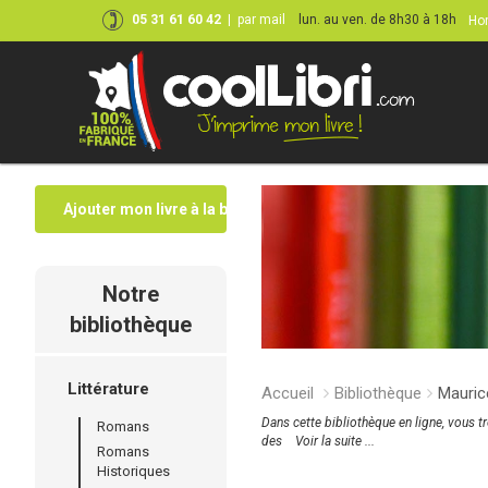
05 31 61 60 42
|
par mail
lun. au ven. de 8h30 à 18h
Hor
Ajouter mon livre à la bibliothèque
Notre
bibliothèque
Littérature
Accueil
Bibliothèque
Mauri
Dans cette bibliothèque en ligne, vous t
Romans
des
Voir la suite ...
Romans
Historiques