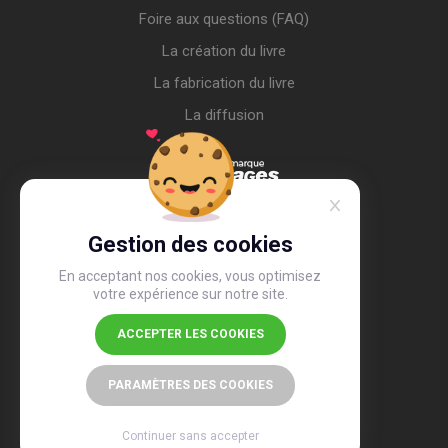
Foire aux questions (FAQ)
La création du livre
La fabrication du livre
La diffusion
Gestion des cookies
En acceptant nos cookies, vous optimisez
votre expérience sur notre site.
ACCEPTER LES COOKIES
4,4
/5
26 514 avis
PARAMÈTRES DES COOKIES
Continuer sans accepter