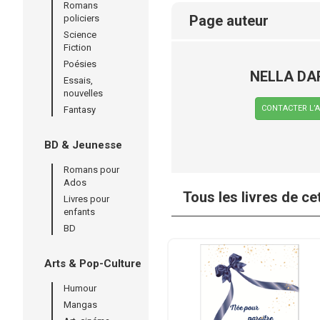
Romans
page auteur
policiers
Science
Fiction
Poésies
NELLA DA
Essais,
nouvelles
CONTACTER L’
Fantasy
BD & Jeunesse
Romans pour
Ados
Tous les livres de ce
Livres pour
enfants
BD
Arts & Pop-Culture
Humour
Mangas