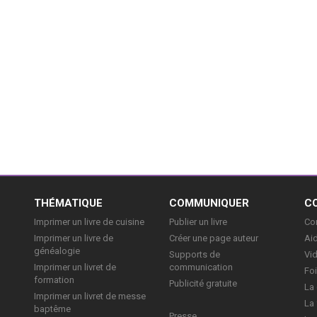
E
THÉMATIQUE
COMMUNIQUER
C
Imprimer un livre de cuisine
Publier un livre
Con
Imprimer un livre de
Créer une page auteur
Aid
généalogie
Supports de
Vi
Imprimer un livret de
communication
Foi
formation
Publicité gratuite
La 
Imprimer un livret de messe
La 
baptême
Presse