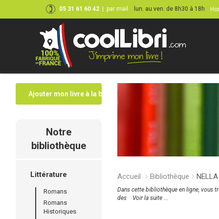
05 31 61 60 42
|
par mail
lun. au ven. de 8h30 à 18h
Hor
Ajouter mon livre à la bibliothèque
Notre
bibliothèque
Littérature
Accueil
Bibliothèque
NELLA
Dans cette bibliothèque en ligne, vous t
Romans
des
Voir la suite ...
Romans
Historiques