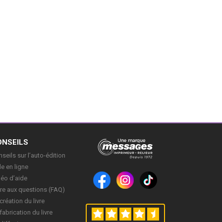
ONSEILS
seils sur l’auto-édition
e en ligne
déo d’aide
re aux questions (FAQ)
création du livre
fabrication du livre