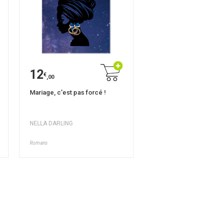
12
€
,00
Mariage, c'est pas forcé !
NELLA DARLING
Romans