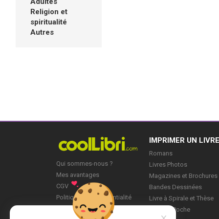
Adultes
Religion et
spiritualité
Autres
IMPRIMER UN LIVR
Romans
Qui sommes-nous ?
Livres Photos
Mes avantages
Magazines et Brochures
CGV
Bandes Dessinées
Politique de Confidentialité
Livre à Spirale et Thèse
Blog
Livre de Poche