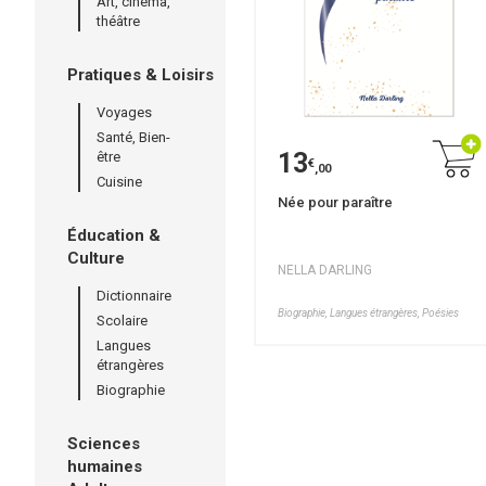
Art, cinéma,
théâtre
Pratiques & Loisirs
Voyages
Santé, Bien-
13
être
€
,00
Cuisine
Née pour paraître
Éducation &
Culture
NELLA DARLING
Dictionnaire
Biographie, Langues étrangères, Poésies
Scolaire
Langues
étrangères
Biographie
Sciences
humaines