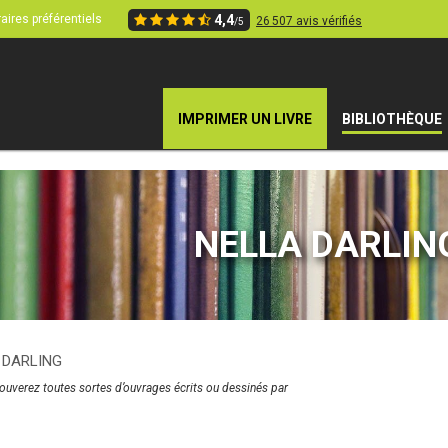
aires préférentiels
4,4
26 507 avis vérifiés
/5
IMPRIMER UN LIVRE
BIBLIOTHÈQUE
NELLA DARLIN
 DARLING
rouverez toutes sortes d’ouvrages écrits ou dessinés par