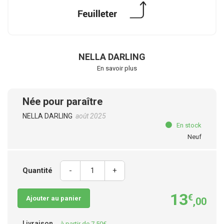
NELLA DARLING
En savoir plus
Née pour paraître
NELLA DARLING
août 2025
En stock
Neuf
Quantité
-
+
13
€
Ajouter au panier
,00
Livraison
à partir de 7,50€