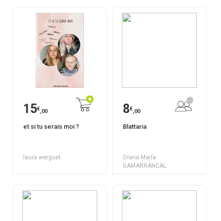
15
8
€
€
,00
,00
et si tu serais moi ?
Blattaria
laura werguet
Oiana María
GAMARRANCAL