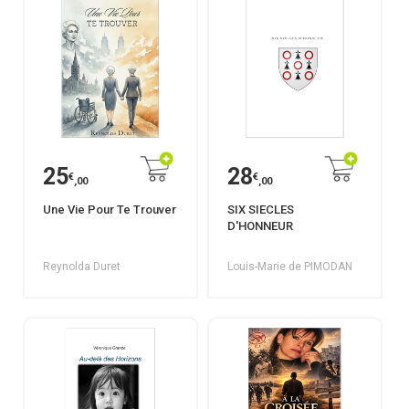
25
28
€
€
,00
,00
Une Vie Pour Te Trouver
SIX SIECLES
D'HONNEUR
Reynolda Duret
Louis-Marie de PIMODAN