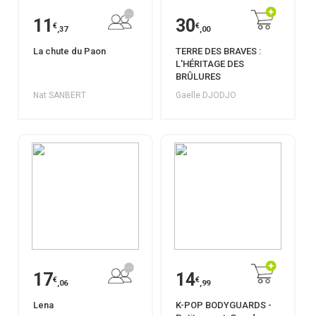
11
30
€
€
,37
,00
La chute du Paon
TERRE DES BRAVES :
L'HÉRITAGE DES
BRÛLURES
Nat SANBERT
Gaelle DJODJO
17
14
€
€
,06
,99
Lena
K-POP BODYGUARDS -