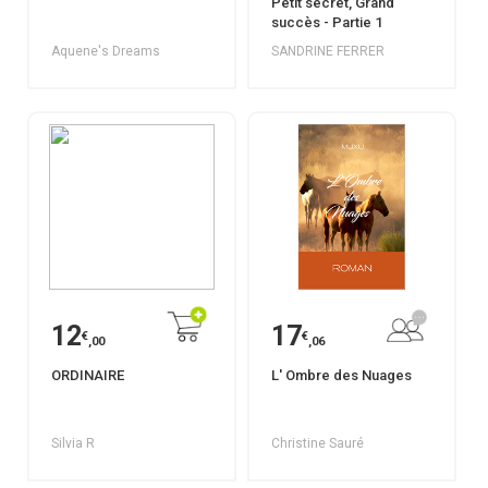
Petit secret, Grand
succès - Partie 1
Aquene's Dreams
SANDRINE FERRER
12
17
€
€
,00
,06
ORDINAIRE
L' Ombre des Nuages
Silvia R
Christine Sauré