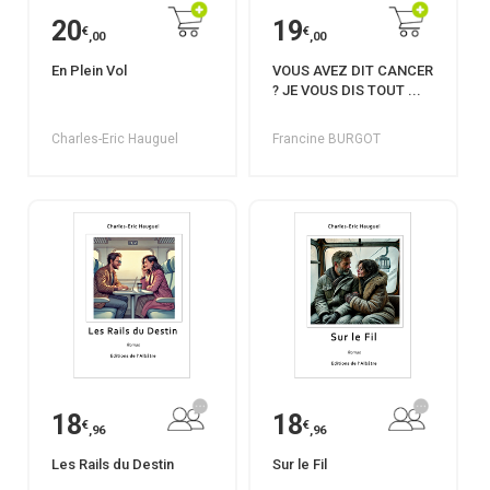
20
19
€
€
,00
,00
En Plein Vol
VOUS AVEZ DIT CANCER
? JE VOUS DIS TOUT ...
Charles-Eric Hauguel
Francine BURGOT
18
18
€
€
,96
,96
Les Rails du Destin
Sur le Fil