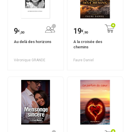
9
19
€
€
,00
,90
Au delà des horizons
A la croisée des
chemins
Véronique GRANDE
Faure Daniel