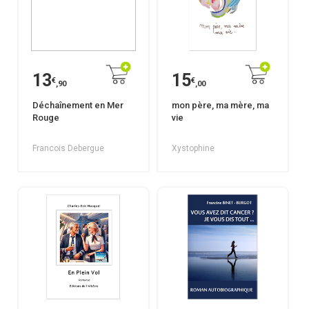
13
15
€
€
,90
,00
Déchaînement en Mer
mon père, ma mère, ma
Rouge
vie
Francois Debergue
Xystophine