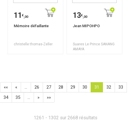
11
13
€
€
,00
,00
Mémoire défaillante
Jean MIPOHPO
christelle thomas-Zeller
Suares Le Prince SANANG
AMAYA
««
«
…
26
27
28
29
30
31
32
33
34
35
…
»
»»
1261 - 1302 sur 2668 résultats