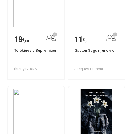
18
11
€
€
,00
,50
Télékinésie Suprêmium
Gaston Seguin, une vie
thierry BERNS
Jacques Dumont