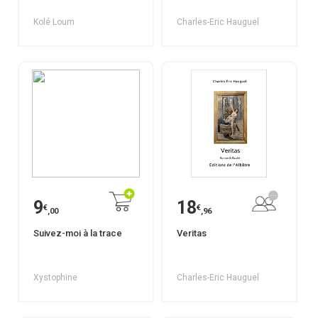
Kolé Loum
Charles-Eric Hauguel
9
18
€
€
,00
,96
Suivez-moi à la trace
Veritas
Xystophine
Charles-Eric Hauguel