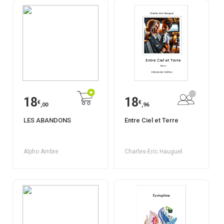
18
18
€
€
,00
,96
LES ABANDONS
Entre Ciel et Terre
Alpho Ambre
Charles-Eric Hauguel