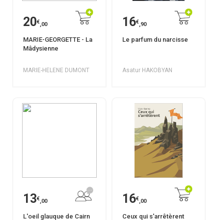
20
16
€
€
,00
,90
MARIE-GEORGETTE - La
Le parfum du narcisse
Mâdysienne
MARIE-HELENE DUMONT
Asatur HAKOBYAN
13
16
€
€
,00
,00
L'oeil glauque de Cairn
Ceux qui s'arrêtèrent