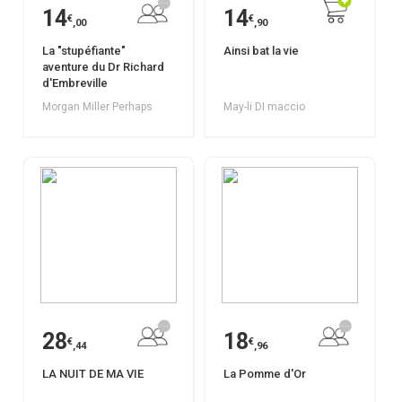
14
14
€
€
,00
,90
La "stupéfiante"
Ainsi bat la vie
aventure du Dr Richard
d'Embreville
Morgan Miller Perhaps
May-li DI maccio
28
18
€
€
,44
,96
LA NUIT DE MA VIE
La Pomme d'Or