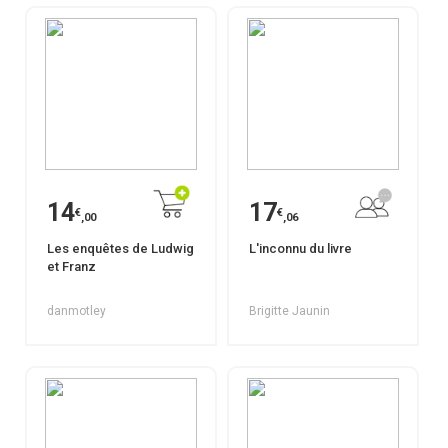
14
17
€
€
,00
,06
Les enquêtes de Ludwig
L'inconnu du livre
et Franz
danmotley
Brigitte Jaunin