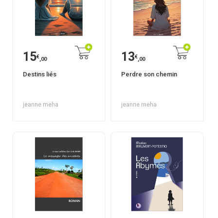
15
13
€
€
,00
,00
Destins liés
Perdre son chemin
jeanne meha
jeanne meha