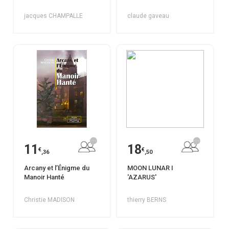
jacques CHAMPALLE
claude gaveau
11
18
€
€
,36
,50
Arcany et l’Énigme du
MOON LUNAR I
Manoir Hanté
'AZARUS'
Christie MADISON
thierry BERNS