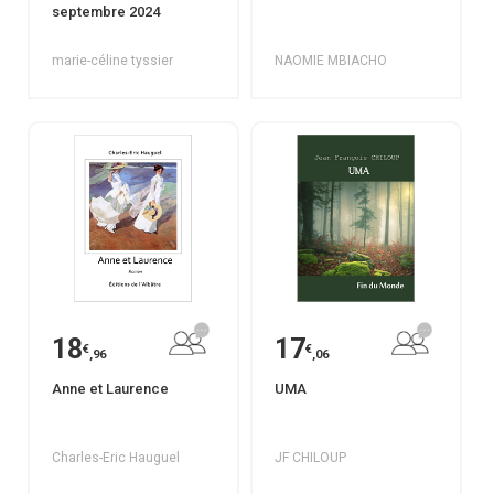
septembre 2024
marie-céline tyssier
NAOMIE MBIACHO
18
17
€
€
,96
,06
Anne et Laurence
UMA
Charles-Eric Hauguel
JF CHILOUP