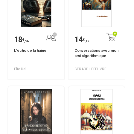
18
14
€
€
,96
,12
L'écho de la haine
Conversations avec mon
ami algorithmique
Elie Del
GERARD LEFEUVRE