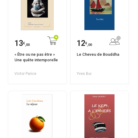
13
12
€
€
,00
,00
« Être ou ne pas être »
Le Cheveu de Bouddha
Une quête intemporelle
Victor Parice
Yves Bui