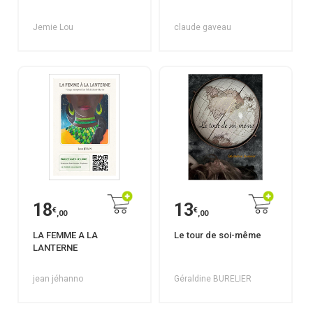
Jemie Lou
claude gaveau
18
13
€
€
,00
,00
LA FEMME A LA
Le tour de soi-même
LANTERNE
jean jéhanno
Géraldine BURELIER