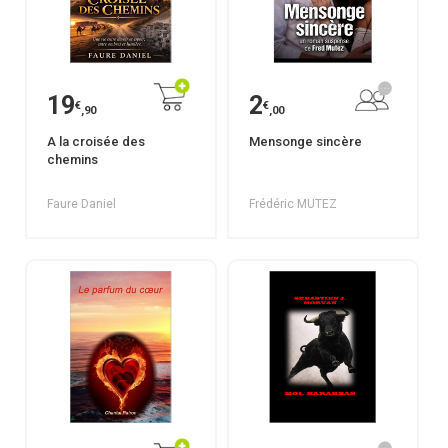
19
2
€
€
,90
,00
A la croisée des
Mensonge sincère
chemins
Faure Daniel
Frédéric MUTEZ