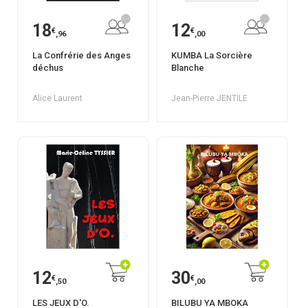
18
12
€
€
,96
,00
La Confrérie des Anges
KUMBA La Sorcière
déchus
Blanche
Alice Laurent
Jean-Pierre JENTILE
12
30
€
€
,50
,00
LES JEUX D'O.
BILUBU YA MBOKA