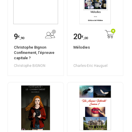
9
20
€
€
,90
,00
Christophe Bignon
Mélodies
Confinement, l'épreuve
capitale ?
Christophe BIGNON
Charles-Eric Hauguel