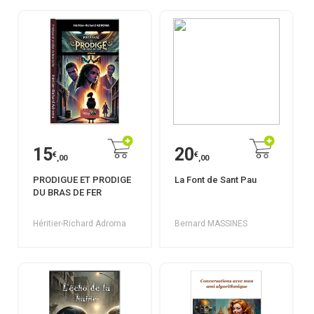
15
20
€
€
,00
,00
PRODIGUE ET PRODIGE
La Font de Sant Pau
DU BRAS DE FER
Héritier-Richard Adroma
Bernard MASSINES