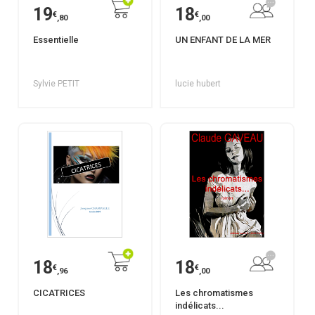
19
18
€
€
,80
,00
Essentielle
UN ENFANT DE LA MER
Sylvie PETIT
lucie hubert
18
18
€
€
,96
,00
CICATRICES
Les chromatismes
indélicats...