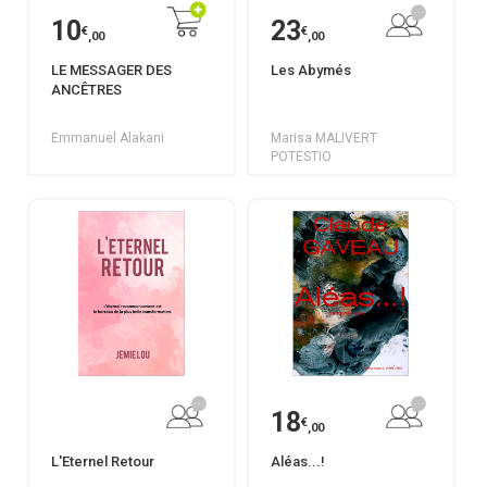
10
23
€
€
,00
,00
LE MESSAGER DES
Les Abymés
ANCÊTRES
Emmanuel Alakani
Marisa MALIVERT
POTESTIO
18
€
,00
L'Eternel Retour
Aléas...!