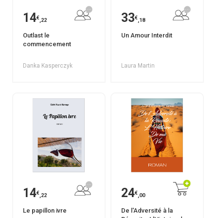
14
33
€
€
,22
,18
Outlast le
Un Amour Interdit
commencement
Danka Kasperczyk
Laura Martin
14
24
€
€
,22
,00
Le papillon ivre
De l'Adversité à la