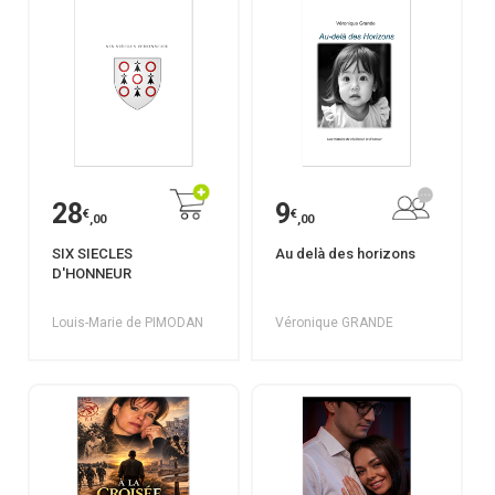
28
9
€
€
,00
,00
SIX SIECLES
Au delà des horizons
D'HONNEUR
Louis-Marie de PIMODAN
Véronique GRANDE