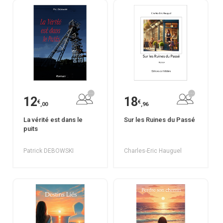
12
18
€
€
,00
,96
La vérité est dans le
Sur les Ruines du Passé
puits
Patrick DEBOWSKI
Charles-Eric Hauguel