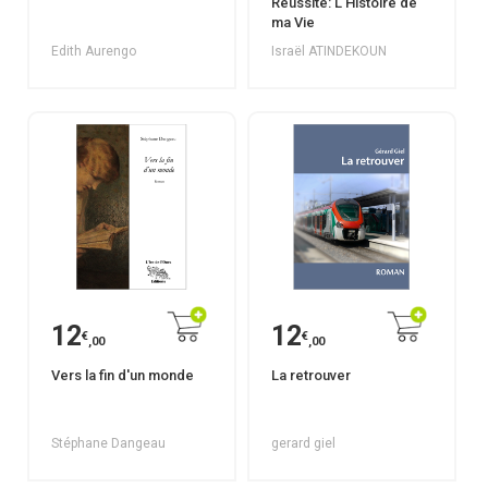
Réussite: L'Histoire de
ma Vie
Edith Aurengo
Israël ATINDEKOUN
12
12
€
€
,00
,00
Vers la fin d'un monde
La retrouver
Stéphane Dangeau
gerard giel