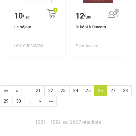
10
12
€
€
,90
,00
Le séjour
le képi à l'envers
LOIC CUCCHIARA
Pierre laurent
««
«
…
21
22
23
24
25
26
27
28
29
30
…
»
»»
1051 - 1092 sur 2667 résultats