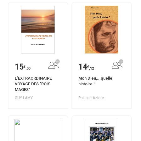
15
14
€
€
,00
,12
L'EXTRAORDINAIRE
Mon Dieu,...quelle
VOYAGE DES "ROIS
histoire !
MAGES"
GUY LAMY
Philippe Aziere