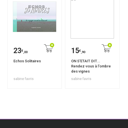
23
15
€
€
,00
,90
Echos Solitaires
ON S'ETAIT DIT...
Rendez-vous à l'ombre
des vignes
sabine favris
sabine favris