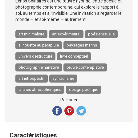
Échos Solitaires est une œuvre hybride, entre poésie et
photographie contemporaine, qui explore le rapport à
soi, au temps et à l’invisible. Une invitation à regarder le
monde — et soi-même — autrement.
art minimaliste
art expérimental
poésie visuelle
silhouette au parapluie
paysages marins
univers déstructuré
livre conceptuel
photographie narrative
œuvre contemplative
art introspectif
symbolisme
clichés atmosphériques
design poétique
Partager
Caractéristiques