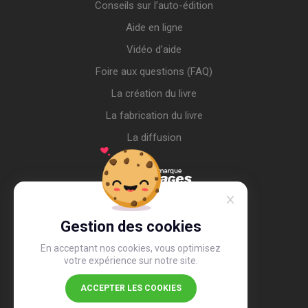
Conseils sur l’auto-édition
Aide en ligne
Vidéo d’aide
Foire aux questions (FAQ)
La création du livre
La fabrication du livre
La diffusion
Gestion des cookies
En acceptant nos cookies, vous optimisez
votre expérience sur notre site.
ACCEPTER LES COOKIES
4,4
/5
26 497 avis