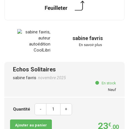
sabine favris
En savoir plus
Echos Solitaires
sabine favris
novembre 2025
En stock
Neuf
Quantité
-
+
23
€
Ajouter au panier
,00