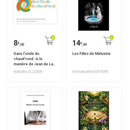
8
14
€
€
,00
,00
Dans l'onde du
Les Filles de Mélusine
chaud'rond -A la
manière de Jean de La
Fontaine - Ecrire sa
Nathalie OLLIVIER
Emmanuelle BOITIERE
fable, c'est fabuleux !