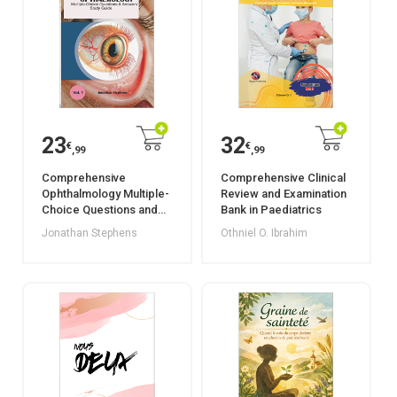
23
32
€
€
,99
,99
Comprehensive
Comprehensive Clinical
Ophthalmology Multiple-
Review and Examination
Choice Questions and
Bank in Paediatrics
Answers Study Guide
Jonathan Stephens
Othniel O. Ibrahim