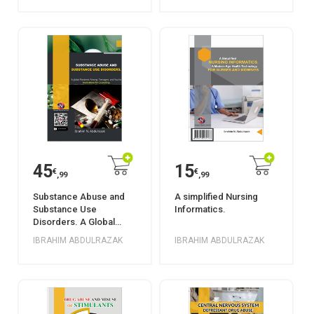
45
15
€
€
,99
,99
Substance Abuse and
A simplified Nursing
Substance Use
Informatics.
Disorders. A Global
Pandemic among
IBRAHIM ABDULRAZAK
IBRAHIM ABDULRAZAK
Teenagers and Youths: