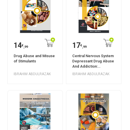
14
17
€
€
,99
,99
Drug Abuse and Misuse
Central Nervous System
of Stimulants
Depressant Drug Abuse
And Addiction:
Implications For
IBRAHIM ABDULRAZAK
IBRAHIM ABDULRAZAK
Counselling.