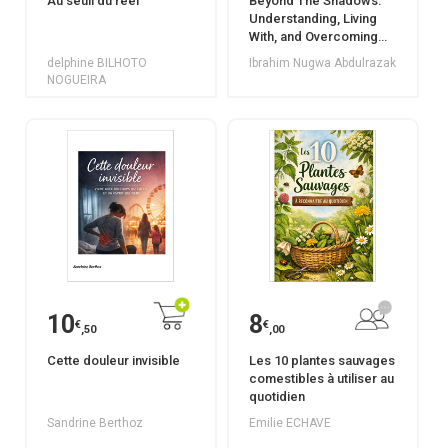
Au seuil du réel
Beyond The Shadows:
Understanding, Living
With, and Overcoming
Depression
delphine BILHOTO
Ibrahim Nugwa Abdulrazak
NOGUEIRA
10
8
€
€
,50
,00
Cette douleur invisible
Les 10 plantes sauvages
comestibles à utiliser au
quotidien
Sandrine Berthoz
Emilie ECHAVE