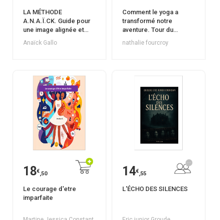
LA MÉTHODE
Comment le yoga a
A.N.A.Ï.CK. Guide pour
transformé notre
une image alignée et
aventure. Tour du
révélatrice.
monde en famille
Anaïck Gallo
nathalie fourcroy
18
14
€
€
,50
,55
Le courage d'etre
L'ÉCHO DES SILENCES
imparfaite
Martine Jessica Constant
Eric junior Groude