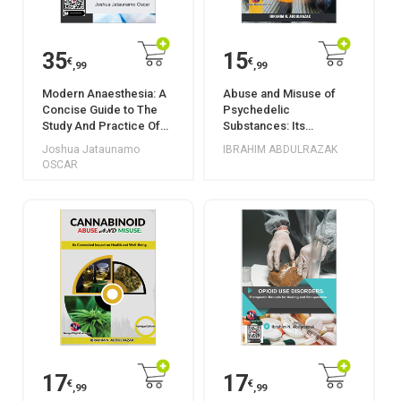
35
15
€
€
,99
,99
Modern Anaesthesia: A
Abuse and Misuse of
Concise Guide to The
Psychedelic
Study And Practice Of
Substances: Its
Anaesthesia.
Implications on Health
Joshua Jataunamo
IBRAHIM ABDULRAZAK
and Wellness.
OSCAR
17
17
€
€
,99
,99