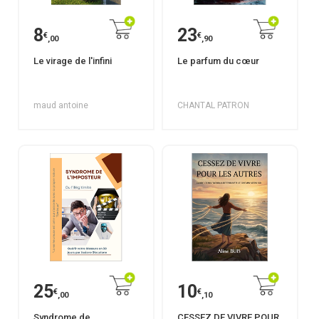
8
23
€
€
,00
,90
Le virage de l'infini
Le parfum du cœur
maud antoine
CHANTAL PATRON
25
10
€
€
,00
,10
Syndrome de
CESSEZ DE VIVRE POUR