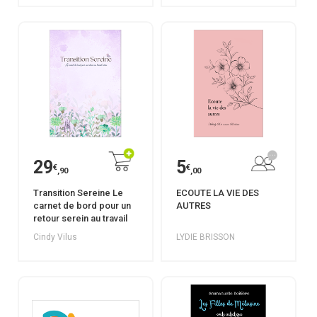
29
5
€
€
,90
,00
Transition Sereine Le
ECOUTE LA VIE DES
carnet de bord pour un
AUTRES
retour serein au travail
Cindy Vilus
LYDIE BRISSON