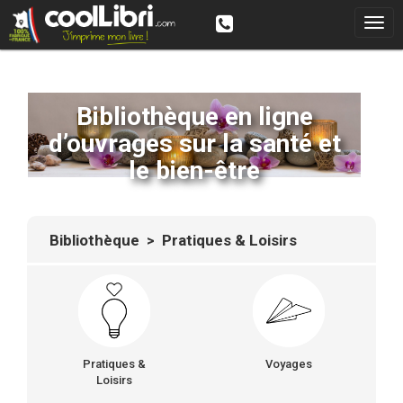
Bibliothèque en ligne
d’ouvrages sur la santé et
le bien-être
Bibliothèque
> Pratiques & Loisirs
Pratiques &
Voyages
Loisirs