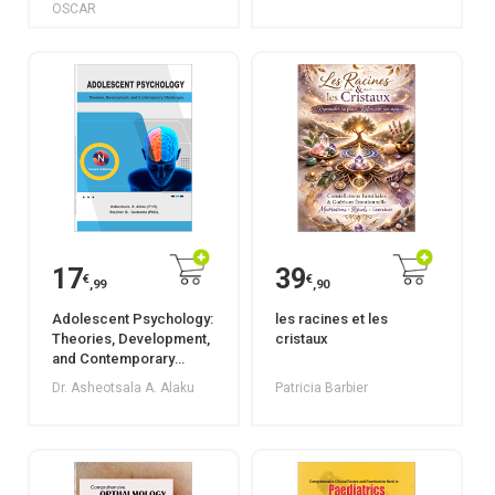
OSCAR
17
39
€
€
,99
,90
Adolescent Psychology:
les racines et les
Theories, Development,
cristaux
and Contemporary
Challenges
Dr. Asheotsala A. Alaku
Patricia Barbier