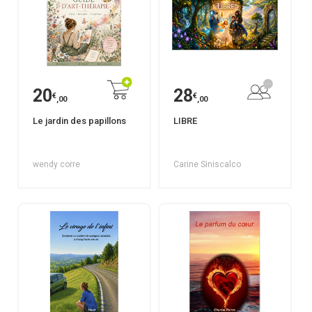
20
28
€
€
,00
,00
Le jardin des papillons
LIBRE
wendy corre
Carine Siniscalco