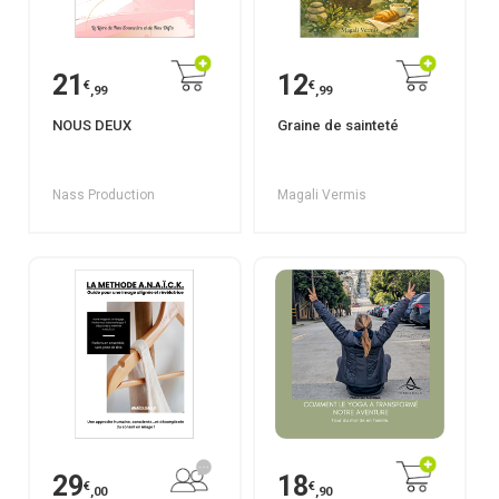
21
12
€
€
,99
,99
NOUS DEUX
Graine de sainteté
Nass Production
Magali Vermis
29
18
€
€
,00
,90