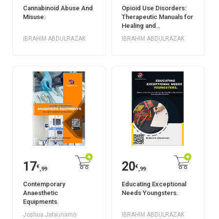
Cannabinoid Abuse And
Opioid Use Disorders:
Misuse:
Therapeutic Manuals for
Healing and
Recuperation
IBRAHIM ABDULRAZAK
IBRAHIM ABDULRAZAK
17
20
€
€
,99
,99
Contemporary
Educating Exceptional
Anaesthetic
Needs Youngsters.
Equipments.
Joshua Jataunamo
IBRAHIM ABDULRAZAK