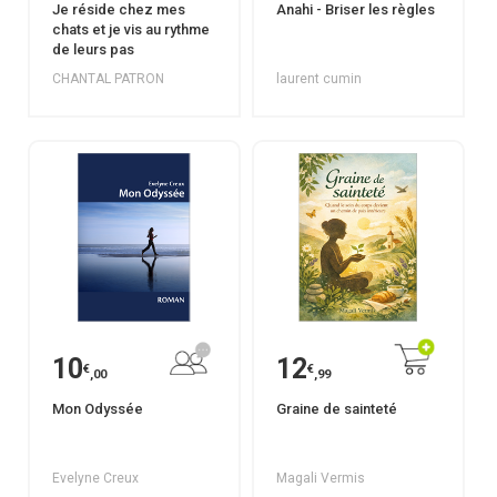
Je réside chez mes
Anahi - Briser les règles
chats et je vis au rythme
de leurs pas
CHANTAL PATRON
laurent cumin
10
12
€
€
,00
,99
Mon Odyssée
Graine de sainteté
Evelyne Creux
Magali Vermis