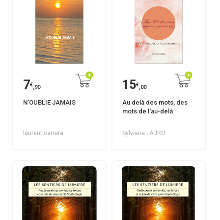
7
15
€
€
,90
,00
N'OUBLIE JAMAIS
Au delà des mots, des
mots de l'au-delà
laurent carrera
Sylviane LAURO