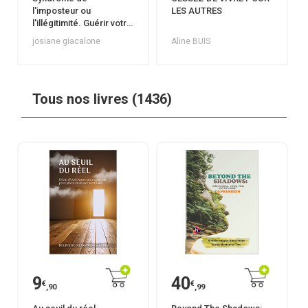
l'imposteur ou
LES AUTRES
l'illégitimité. Guérir votre
blessure en 30 jours.
josiane giacalone
Aline BUIS
Tous nos livres (1436)
9
40
€
€
,90
,99