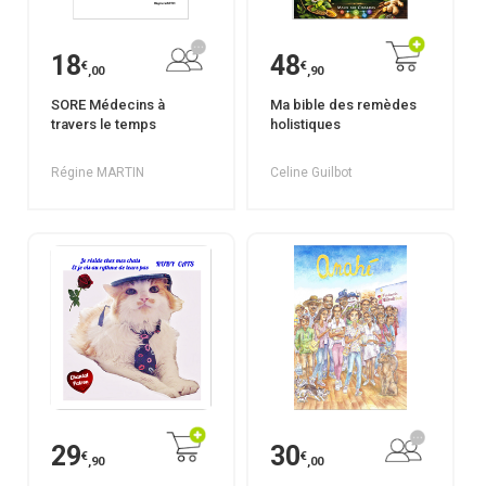
18
48
€
€
,00
,90
SORE Médecins à
Ma bible des remèdes
travers le temps
holistiques
Régine MARTIN
Celine Guilbot
29
30
€
€
,90
,00