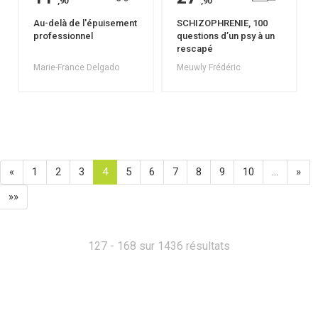
,90
,90
Au-delà de l'épuisement
SCHIZOPHRENIE, 100
professionnel
questions d’un psy à un
rescapé
Marie-France Delgado
Meuwly Frédéric
«
1
2
3
4
5
6
7
8
9
10
…
»
»»
127 - 168 sur 1436 résultats