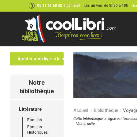
05 31 61 60 42
|
par mail
lun. au ven. de 8h30 à 18h
Hor
Ajouter mon livre à la bibliothèque
Notre
bibliothèque
Littérature
Accueil
Bibliothèque
Voyag
Cette bibliothèque en ligne est l’occasi
Romans
Voir la suite ...
Romans
Historiques