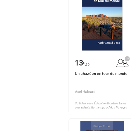
Ados, Santé, Bien-être, Science Fiction,
Sciences humaines, Scolaire, Voyages
13
€
,50
Un chazéen en tour du monde
Axel Habrard
BD & Jeunesse, Éducation & Culture, Livres
pour enfants, Romans pour Ados, Voyages