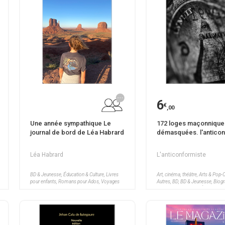
6
€
,00
Une année sympathique Le
172 loges maçonnique
journal de bord de Léa Habrard
démasquées. l'
Léa Habrard
L'anticonformiste
BD & Jeunesse, Éducation & Culture, Livres
Art, cinéma, théâtre, Arts & Pop-C
pour enfants, Romans pour Ados, Voyages
Autres, BD, BD & Jeunesse, Biogr
Cuisine, Dictionnaire, Éducation &
Essais, nouvelles, Fantasy, Hum
étrangères, Littérature, Livres po
Mangas, Poésies, Pratiques & Loi
Religion et spiritualité, Romans
Historiques, Romans policiers,