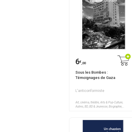
6
€
,00
Sous les Bombes :
Témoignages de Gaza
L'anticonformiste
Art, cinéma, théâtre, Arts & Pop-Culture,
Autres, BD, BD & Jeunesse, Biographie,
Cuisine, Dictionnaire, Éducation & Culture,
Essais, nouvelles, Fantasy, Humour, Langues
étrangères, Littérature, Livres pour enfants,
Mangas, Poésies, Pratiques & Loisirs,
Religion et spiritualité, Romans, Romans
Historiques, Romans policiers, Romans pour