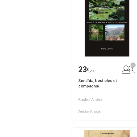
23
€
,70
Senaïda, bestioles et
compagnie
Rachel Andron
Poésies, Voyages