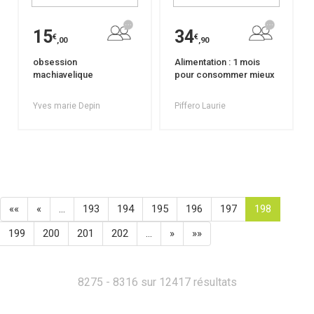
15
34
€
€
,00
,90
obsession
Alimentation : 1 mois
machiavelique
pour consommer mieux
Yves marie Depin
Piffero Laurie
««
«
…
193
194
195
196
197
198
199
200
201
202
…
»
»»
8275 - 8316 sur 12417 résultats