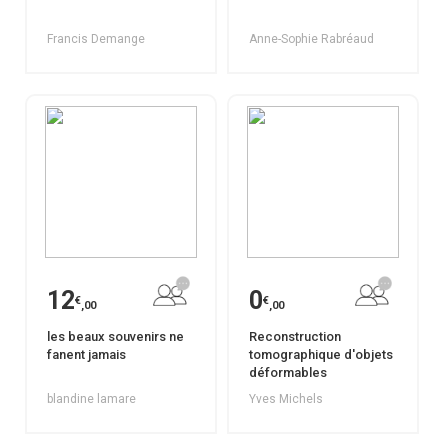
Francis Demange
Anne-Sophie Rabréaud
12
0
€
€
,00
,00
les beaux souvenirs ne
Reconstruction
fanent jamais
tomographique d'objets
déformables
blandine lamare
Yves Michels