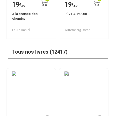
19
19
€
€
,90
,59
A la croisée des
RÈV PA MOURI...
chemins
Faure Daniel
Wittemberg Dorce
Tous nos livres (12417)