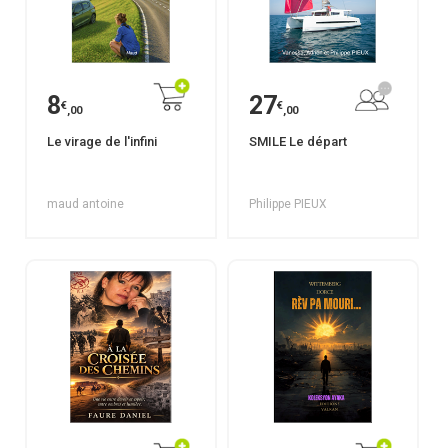
8
27
€
€
,00
,00
Le virage de l'infini
SMILE Le départ
maud antoine
Philippe PIEUX