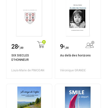
28
9
€
€
,00
,00
SIX SIECLES
Au delà des horizons
D'HONNEUR
Louis-Marie de PIMODAN
Véronique GRANDE