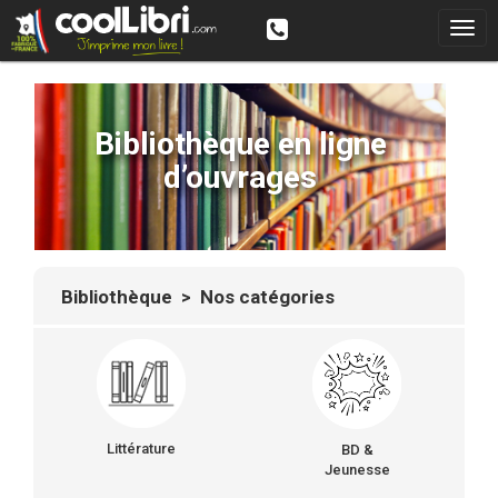
Bibliothèque en ligne
d’ouvrages
Bibliothèque
> Nos catégories
Littérature
BD &
Jeunesse