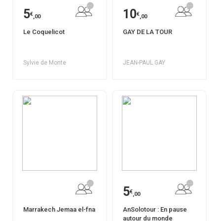
5
10
€
€
,00
,00
Le Coquelicot
GAY DE LA TOUR
Sylvie de Monte
JEAN-PAUL GAY
5
€
,00
Marrakech Jemaa el-fna
AnSolotour : En pause
autour du monde