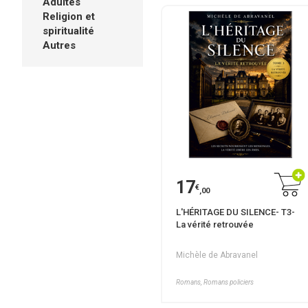
Adultes
Religion et
spiritualité
Autres
17
€
,00
L'HÉRITAGE DU SILENCE- T3-
La vérité retrouvée
Michèle de Abravanel
Romans, Romans policiers