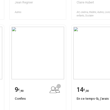
Jean Regnier
Claire Hubert
Autres
Art, cinéma, théâtre, Autres, Livr
enfants, Scolaire
9
14
€
€
,90
,00
Confins
En ce temps-là, j'avais