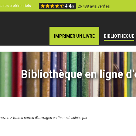
aires préférentiels
4,4
26 488 avis vérifiés
/5
IMPRIMER UN LIVRE
BIBLIOTHÈQUE
Bibliothèque en ligne d
rouverez toutes sortes d’ouvrages écrits ou dessinés par