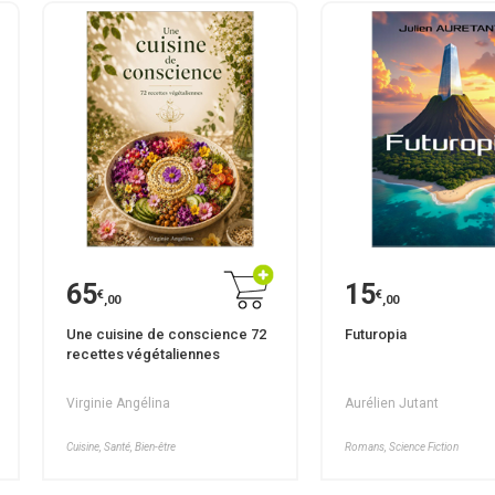
65
15
€
€
,00
,00
Une cuisine de conscience 72
Futuropia
recettes végétaliennes
Virginie Angélina
Aurélien Jutant
Cuisine, Santé, Bien-être
Romans, Science Fiction