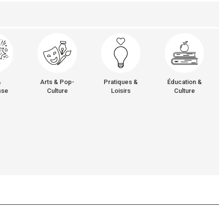
&
Arts & Pop-
Pratiques &
Éducation &
sse
Culture
Loisirs
Culture