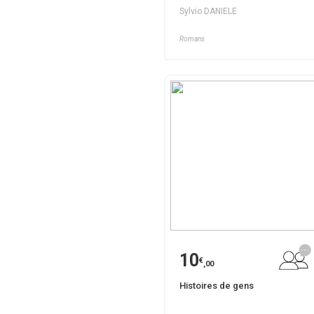
Sylvio DANIELE
Romans
10
€
,00
Histoires de gens