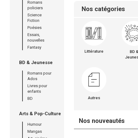
Romans
Nos catégories
policiers
Science
Fiction
Poésies
Essais,
nouvelles
Fantasy
Littérature
BD 
Jeune
BD & Jeunesse
Romans pour
Ados
Livres pour
enfants
Autres
BD
Arts & Pop-Culture
Nos nouveautés
Humour
Mangas