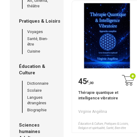
Art, cinéma,
théâtre
Pratiques & Loisirs
Voyages
Santé, Bien-
être
Cuisine
Éducation &
Culture
45
€
Dictionnaire
,00
Scolaire
Thérapie quantique et
Langues
intelligence vibratoire
étrangères
Biographie
Virginie Angélina
Éducation & Culture, Pratiques & Loisirs,
Sciences
Religion et spiritualité, Santé, Bien-être
humaines