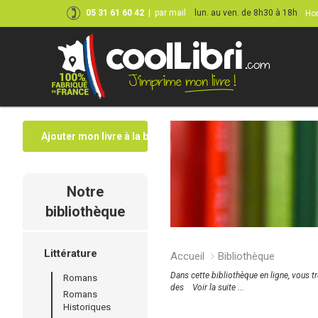
05 31 61 60 42
|
par mail
lun. au ven. de 8h30 à 18h
Hor
Ajouter mon livre à la bibliothèque
Notre
bibliothèque
Littérature
Accueil
Bibliothèque
Dans cette bibliothèque en ligne, vous t
Romans
des
Voir la suite ...
Romans
Historiques