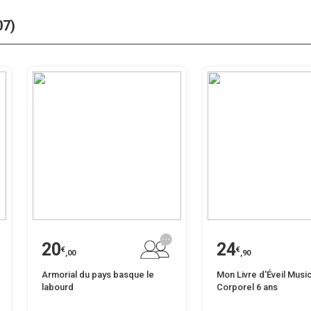
07)
20
24
€
€
,00
,90
Armorial du pays basque le
Mon Livre d'Éveil Music
labourd
Corporel 6 ans