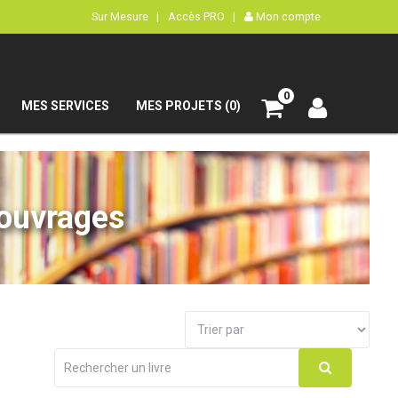
Sur Mesure |
Accès PRO |
Mon compte
0
MES SERVICES
MES PROJETS (0)
’ouvrages