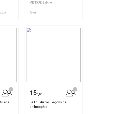
MENGUE Sabine
es pour
Autres
15
€
,00
 16 ans
Le fou du roi. Leçons de
philosophie