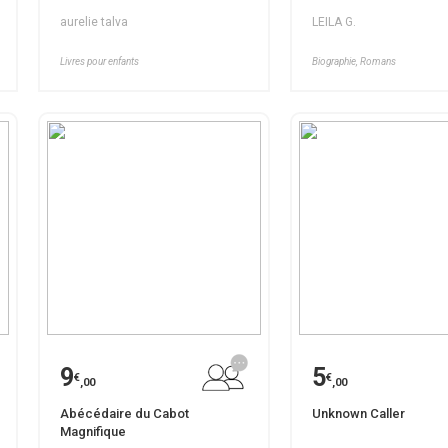
aurelie talva
LEILA G.
Livres pour enfants
Biographie, Romans
9
5
€
€
,00
,00
Abécédaire du Cabot
Unknown Caller
Magnifique