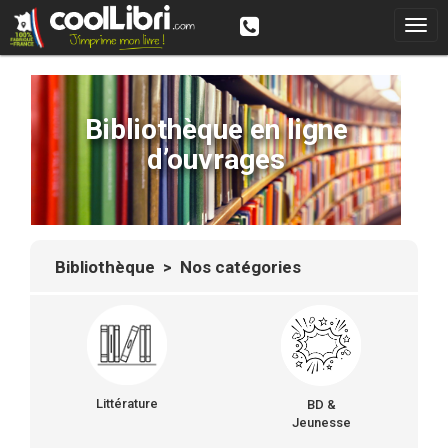
Bibliothèque en ligne
d’ouvrages
Bibliothèque
> Nos catégories
Littérature
BD &
Jeunesse