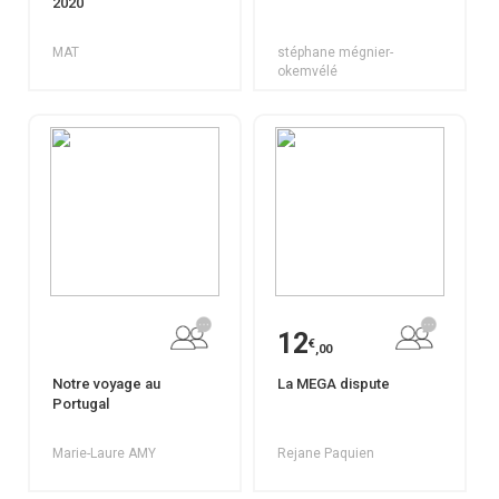
2020
MAT
stéphane mégnier-
okemvélé
12
€
,00
Notre voyage au
La MEGA dispute
Portugal
Marie-Laure AMY
Rejane Paquien