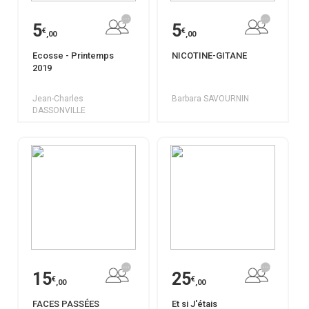
5
5
€
€
,00
,00
Ecosse - Printemps
NICOTINE-GITANE
2019
Jean-Charles
Barbara SAVOURNIN
DASSONVILLE
15
25
€
€
,00
,00
FACES PASSÉES
Et si J'étais