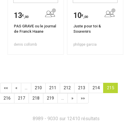
13
10
€
€
,00
,00
PAS GRAVE ou le journal
Juste pour toi &
de Franck Haane
Souvenirs
denis collomb
philippe garcia
««
«
…
210
211
212
213
214
215
216
217
218
219
…
»
»»
8989 - 9030 sur 12410 résultats