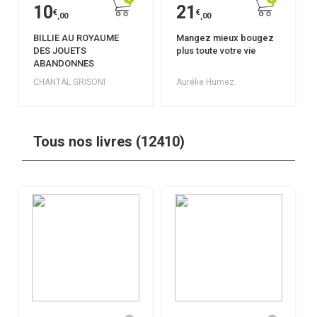
10
21
€
€
,00
,00
BILLIE AU ROYAUME
Mangez mieux bougez
DES JOUETS
plus toute votre vie
ABANDONNES
CHANTAL GRISONI
Aurélie Humez
Tous nos livres (12410)