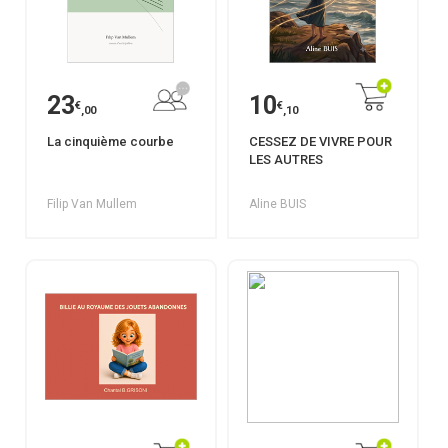
23
10
€
€
,00
,10
La cinquième courbe
CESSEZ DE VIVRE POUR
LES AUTRES
Filip Van Mullem
Aline BUIS