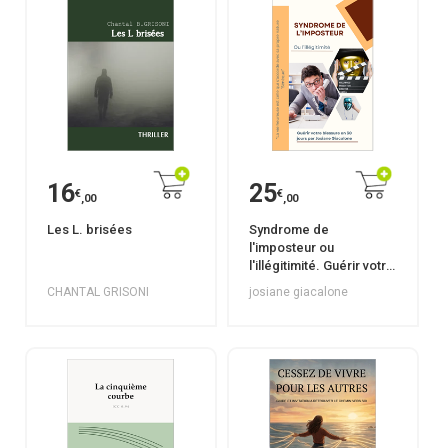
16
25
€
€
,00
,00
Les L. brisées
Syndrome de
l'imposteur ou
l'illégitimité. Guérir votre
blessure en 30 jours.
CHANTAL GRISONI
josiane giacalone