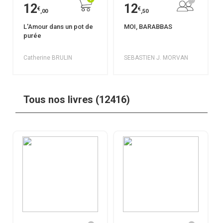
12
12
€
€
,00
,50
L'Amour dans un pot de
MOI, BARABBAS
purée
Catherine BRULIN
SEBASTIEN J. MORVAN
Tous nos livres (12416)