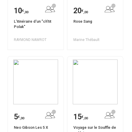
10
20
€
€
,00
,00
L'itinéraire d'un "ch'tit
Rose Sang
Polak"
RAYMOND NAWROT
Marine Thébault
5
15
€
€
,00
,00
Neo Gibson Les 5 X
Voyage sur le Souffle de