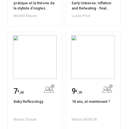
pratique et la théorie de
Early Universe: Inflation
la styliste d'ongles.
and Reheating - final
version to print
Mireille Maurer
Lucas Pinol
7
9
€
€
,00
,70
Baby Reflexology
18 ans, et maintenant ?
Maeva Chouet
Mattéo MURCIA