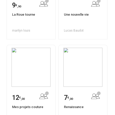
9
€
,90
La Roue tourne
Une nouvelle vie
marilyn louis
Lucas Baudot
12
7
€
€
,00
,00
Mes projets couture
Renaissance