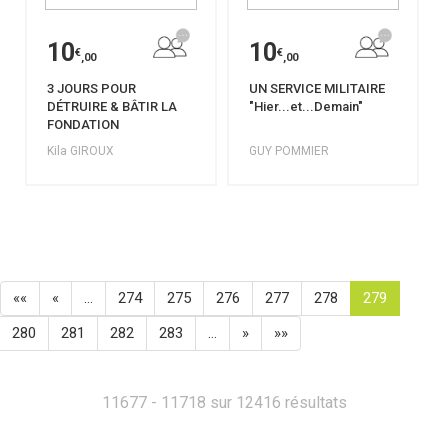
10
10
€
€
,00
,00
3 JOURS POUR
UN SERVICE MILITAIRE
DÉTRUIRE & BÂTIR LA
"Hier...et...Demain"
FONDATION
Kila GIROUX
GUY POMMIER
««
«
…
274
275
276
277
278
279
280
281
282
283
…
»
»»
11677 - 11718 sur 12416 résultats