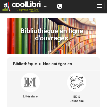
Bibliothèque en ligne
d’ouvrages
Bibliothèque
> Nos catégories
Littérature
BD &
Jeunesse