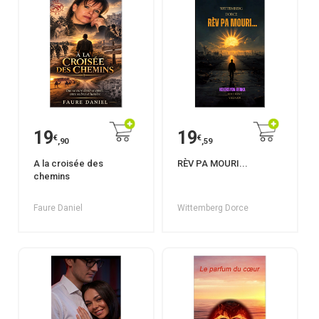
19
19
€
€
,90
,59
A la croisée des
RÈV PA MOURI...
chemins
Faure Daniel
Wittemberg Dorce