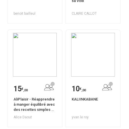
sa Voix
benoit bailleul
CLAIRE CALLOT
15
10
€
€
,00
,00
AliPlaisir - Réapprendre
KALIINKABANE
à manger équilibré avec
des recettes simples et
gourmandes
Alice Daout
yvan le roy