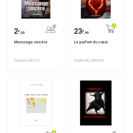
2
23
€
€
,00
,90
Mensonge sincère
Le parfum du cœur
Frédéric MUTEZ
CHANTAL PATRON