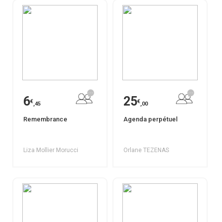
6
25
€
€
,45
,00
Remembrance
Agenda perpétuel
Liza Mollier Morucci
Orlane TEZENAS