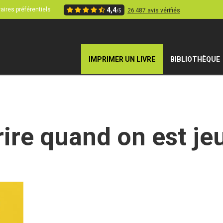
aires préférentiels
4,4
26 487 avis vérifiés
/5
IMPRIMER UN LIVRE
BIBLIOTHÈQUE
rire quand on est je