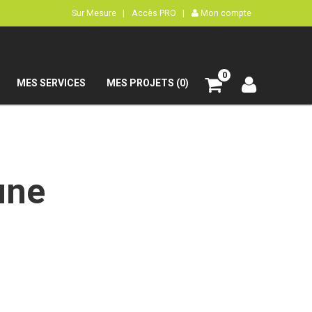
Sur Mesure |
Accès PRO |
Mon compte
0
MES SERVICES
MES PROJETS (0)
une