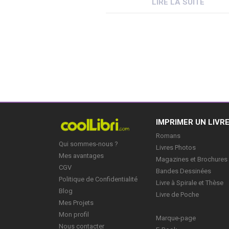
LIRE LA SUITE
regarder, les « jeunes auteurs » 
sont finalement pas si jeunes qu
! Ils […]
IMPRIMER UN LIVR
Romans
Qui sommes-nous ?
Livres Photos
Mes avantages
Magazines et Brochures
CGV
Bandes Dessinées
Politique de Confidentialité
Livre à Spirale et Thèse
Blog
Livre de Poche
Mes Projets
Mon profil
Marque-page
Nous contacter