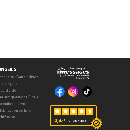
ONSEILS
seils sur l’auto-édition
e en ligne
déo d’aide
re aux questions (FAQ)
création du livre
fabrication du livre
diffusion
4,4
/5
26 487 avis