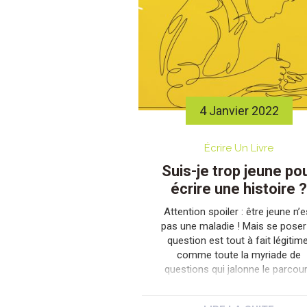
4 Janvier 2022
Écrire Un Livre
Suis-je trop jeune po
écrire une histoire 
Attention spoiler : être jeune n’e
pas une maladie ! Mais se poser
question est tout à fait légitime
comme toute la myriade de
questions qui jalonne le parcou
des écrivains. L’Art interroge e
permanence. En plus, à bien y