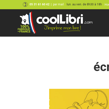
05 31 61 60 42
|
par mail
lun. au ven. de 8h30 à 18h
Hor
Skip
to
content
éc