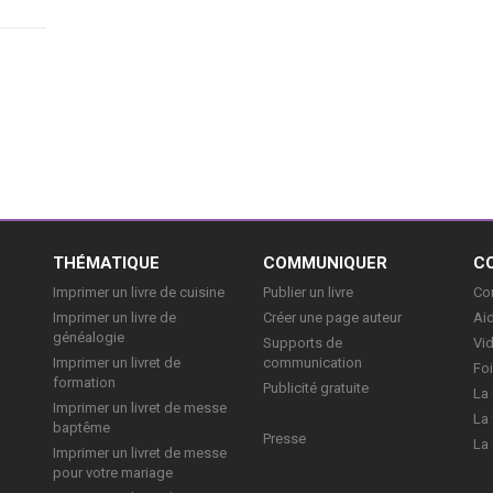
ne
e ça
E
THÉMATIQUE
COMMUNIQUER
C
Imprimer un livre de cuisine
Publier un livre
Con
Imprimer un livre de
Créer une page auteur
Aid
généalogie
Supports de
Vi
Imprimer un livret de
communication
Foi
formation
Publicité gratuite
La 
Imprimer un livret de messe
La 
baptême
Presse
La 
Imprimer un livret de messe
pour votre mariage