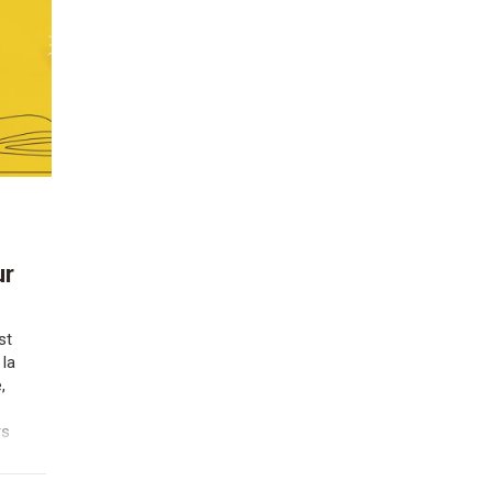
ur
?
st
 la
,
rs
n