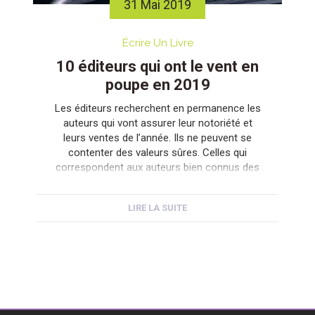
31 Mai 2019
Écrire Un Livre
10 éditeurs qui ont le vent en
poupe en 2019
Les éditeurs recherchent en permanence les
auteurs qui vont assurer leur notoriété et
leurs ventes de l’année. Ils ne peuvent se
contenter des valeurs sûres. Celles qui
correspondent aux auteurs bien connus des
lecteurs. Ils ont besoin de trouver de
nouveaux auteurs et ils les trouvent de plus
LIRE LA SUITE
en plus via les plateformes d’autoédition
comme […]