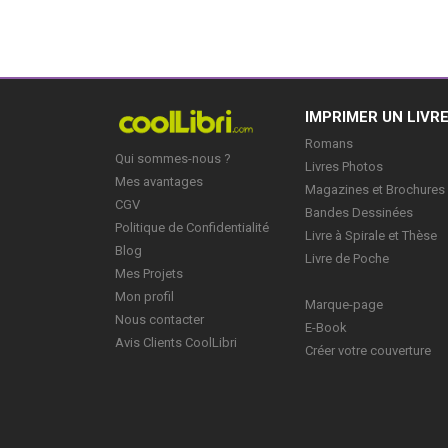
IMPRIMER UN LIVR
Romans
Qui sommes-nous ?
Livres Photos
Mes avantages
Magazines et Brochures
CGV
Bandes Dessinées
Politique de Confidentialité
Livre à Spirale et Thèse
Blog
Livre de Poche
Mes Projets
Mon profil
Marque-page
Nous contacter
E-Book
Avis Clients CoolLibri
Créer votre couverture