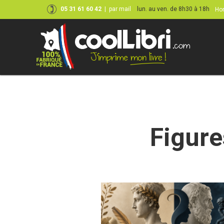
05 31 61 60 42
|
par mail
lun. au ven. de 8h30 à 18h
Hor
Skip
to
content
Figure