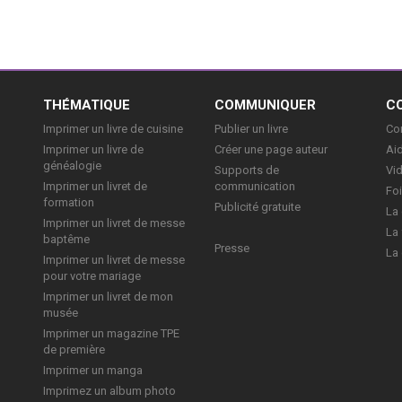
E
THÉMATIQUE
COMMUNIQUER
C
Imprimer un livre de cuisine
Publier un livre
Con
Imprimer un livre de
Créer une page auteur
Aid
généalogie
Supports de
Vi
Imprimer un livret de
communication
Foi
formation
Publicité gratuite
La 
Imprimer un livret de messe
La 
baptême
Presse
La 
Imprimer un livret de messe
pour votre mariage
Imprimer un livret de mon
musée
Imprimer un magazine TPE
de première
Imprimer un manga
Imprimez un album photo