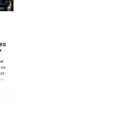
es
?
ar
 ne
st-
rie
e
on
le
ent-
s
els