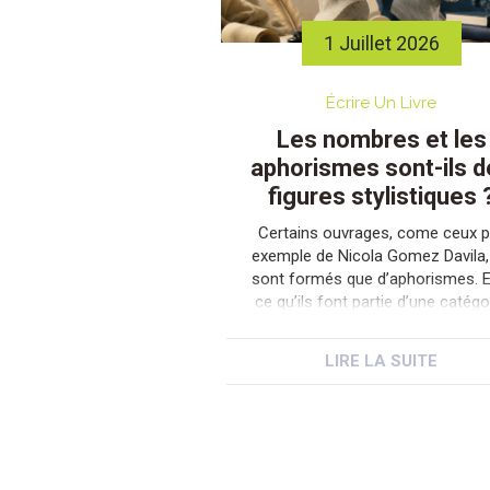
1 Juillet 2026
Écrire Un Livre
Les nombres et les
aphorismes sont-ils d
figures stylistiques 
Certains ouvrages, come ceux p
exemple de Nicola Gomez Davila,
sont formés que d’aphorismes. E
ce qu’ils font partie d’une catégo
de figures stylistiques ou est c
qu’ils correspondent à l’utilisati
LIRE LA SUITE
monstrueuse d’une figure de sty
particulière. Et les nombres peuv
ils être considérés comme de
figures stylistiques ? Et dans qu
cas ? Se poser […]