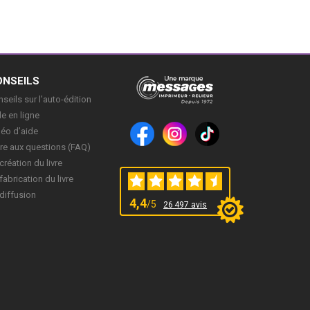
ONSEILS
seils sur l’auto-édition
e en ligne
déo d’aide
re aux questions (FAQ)
création du livre
fabrication du livre
diffusion
4,4
/5
26 497 avis