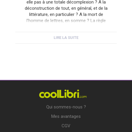
elle pas à une totale décomplexion ? A la
déconstruction de tout, en général, et de la
littérature, en particulier ? A la mort de
l’homme de lettres, en somme ? La règle
n’est-elle pas aujourd’hui, en effet, de pouvoir
tout dire, ou presque, comme on veut, quand
LIRE LA SUITE
on veut […]
Qui sommes-nous ?
Mes avantages
CGV