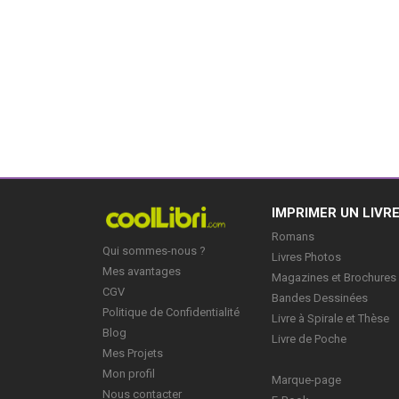
IMPRIMER UN LIVR
Romans
Qui sommes-nous ?
Livres Photos
Mes avantages
Magazines et Brochures
CGV
Bandes Dessinées
Politique de Confidentialité
Livre à Spirale et Thèse
Blog
Livre de Poche
Mes Projets
Mon profil
Marque-page
Nous contacter