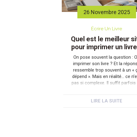
26 Novembre 2025
Écrire Un Livre
Quel est le meilleur si
pour imprimer un livre
On pose souvent la question : 
imprimer son livre ? Et la répon
ressemble trop souvent à un « 
dépend ». Mais en réalité… ce n’
pas si complexe. Il suffit parfois
prendre un léger recul. De respirer
remettre un peu d’ordre dans s
LIRE LA SUITE
idées. Parce qu’imprimer un livre,
n’est […]