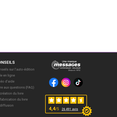
ONSEILS
seils sur l’auto-édition
e en ligne
déo d’aide
re aux questions (FAQ)
création du livre
fabrication du livre
diffusion
4,4
/5
26 491 avis