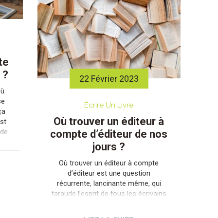
te
 ?
22 Février 2023
Où
se
Écrire Un Livre
ça
Où trouver un éditeur à
est
 de
compte d’éditeur de nos
. De
jours ?
es
 ce
Où trouver un éditeur à compte
d’éditeur est une question
récurrente, lancinante même, qui
taraude l’esprit de tous les écrivains
en herbe. Avec quasiment toujours
les mêmes prémices, et cela malgré