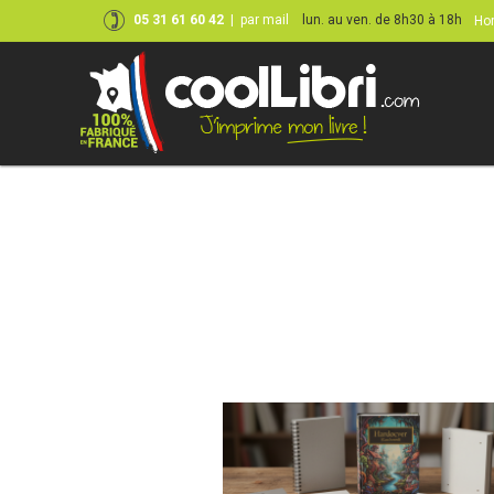
05 31 61 60 42
|
par mail
lun. au ven. de 8h30 à 18h
Hor
Skip
to
content