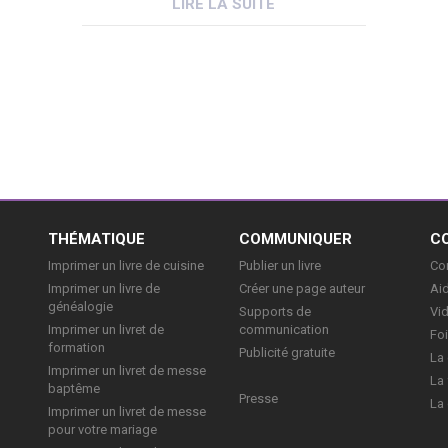
LIRE LA SUITE
la surabondance de l’information sur
le sujet : c’est très difficile et les
apprentis auteurs sont les
premières victimes des arnaques en
tout genre. […]
E
THÉMATIQUE
COMMUNIQUER
C
Imprimer un livre de cuisine
Publier un livre
Con
Imprimer un livre de
Créer une page auteur
Aid
généalogie
Supports de
Vi
Imprimer un livret de
communication
Foi
formation
Publicité gratuite
La 
Imprimer un livret de messe
La 
baptême
Presse
La 
Imprimer un livret de messe
pour votre mariage