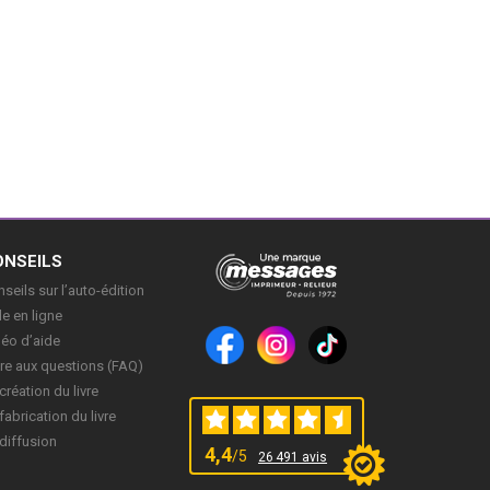
ONSEILS
seils sur l’auto-édition
e en ligne
déo d’aide
re aux questions (FAQ)
création du livre
fabrication du livre
diffusion
4,4
/5
26 491 avis