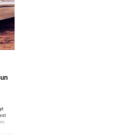
 un
.
it
est
is,