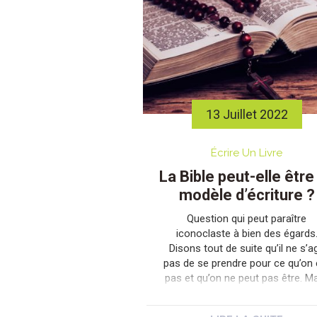
13 Juillet 2022
Écrire Un Livre
La Bible peut-elle être
modèle d’écriture ?
Question qui peut paraître
iconoclaste à bien des égards
Disons tout de suite qu’il ne s’ag
pas de se prendre pour ce qu’on 
pas et qu’on ne peut pas être. Ma
rien n’interdit de considérer le
bestseller mondial de l’édition,