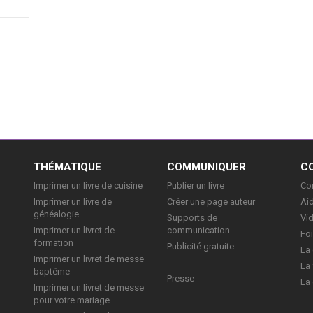
le
bles
]
E
THÉMATIQUE
COMMUNIQUER
C
Imprimer un livre de cuisine
Publier un livre
Con
Imprimer un livre de
Créer une page auteur
Aid
généalogie
Supports de
Vi
Imprimer un livret de
communication
Foi
formation
Publicité gratuite
La 
Imprimer un livret de messe
La 
baptême
Presse
La 
Imprimer un livret de messe
pour votre mariage