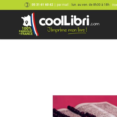
05 31 61 60 42
|
par mail
lun. au ven. de 8h30 à 18h
Hor
Skip
to
content