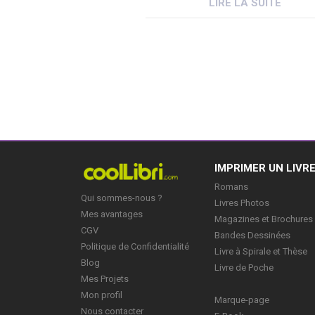
LIRE LA SUITE
toutes catégories confondues, 
Livre des livres, et ses innombra
auteurs, comme une source […
IMPRIMER UN LIVR
Romans
Qui sommes-nous ?
Livres Photos
Mes avantages
Magazines et Brochures
CGV
Bandes Dessinées
Politique de Confidentialité
Livre à Spirale et Thèse
Blog
Livre de Poche
Mes Projets
Mon profil
Marque-page
Nous contacter