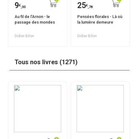
9
25
€
€
,00
,78
Au fil de l'Arnon - le
Pensées florales - Là où
passage des mondes
la lumière demeure
Didier Bilon
Didier Bilon
Tous nos livres (1271)