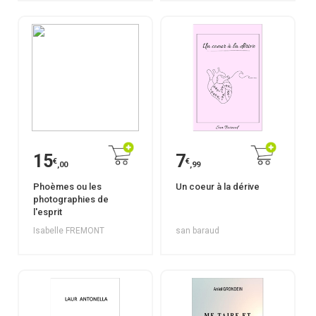
15
7
€
€
,00
,99
Phoèmes ou les
Un coeur à la dérive
photographies de
l'esprit
Isabelle FREMONT
san baraud