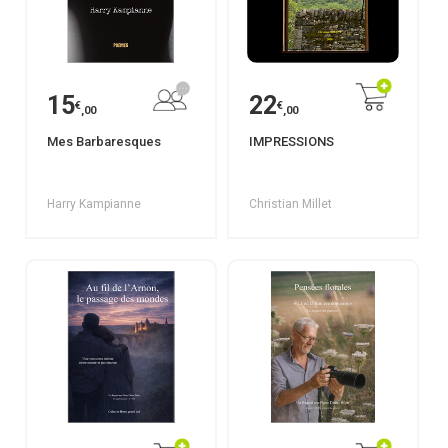
15
22
€
€
,00
,00
Mes Barbaresques
IMPRESSIONS
Harry Kampianne
Christian Millet