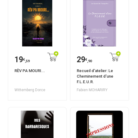
19
29
€
€
,59
,90
RÈV PA MOURI...
Recueil d'atelier: Le
Cheminement d’une
F.L.E.U.R.
Wittemberg Dorce
Fabien MOHARIRY