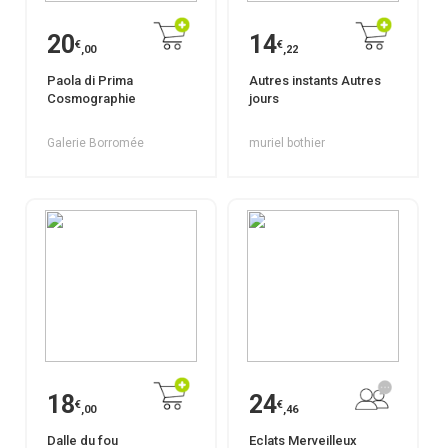
20
14
€
€
,00
,22
Paola di Prima
Autres instants Autres
Cosmographie
jours
Galerie Borromée
muriel bothier
18
24
€
€
,00
,46
Dalle du fou
Eclats Merveilleux