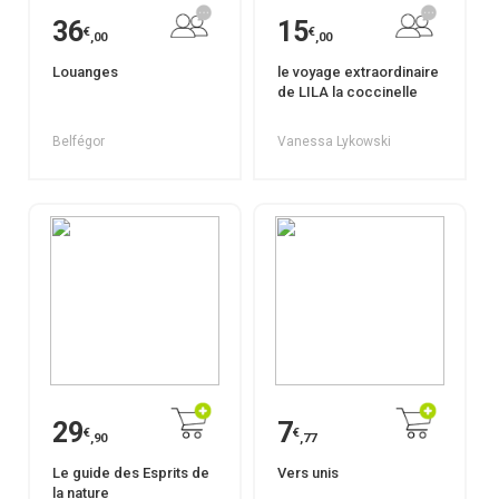
36
15
€
€
,00
,00
Louanges
le voyage extraordinaire
de LILA la coccinelle
Belfégor
Vanessa Lykowski
29
7
€
€
,90
,77
Le guide des Esprits de
Vers unis
la nature