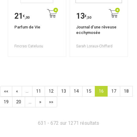
21
13
€
€
,00
,50
Parfum de Vie
Journal d'une rêveuse
ecchymosée
Fincras Cateluou
Sarah Loraux-Chiffard
««
«
…
11
12
13
14
15
16
17
18
19
20
…
»
»»
631 - 672 sur 1271 résultats