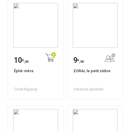
10
9
€
€
,00
,90
Éphé-mère
ZORAL le petit zèbre
Zineb Rguiyeg
Vanessa Lykowski