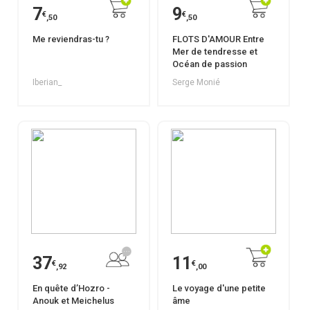
7
9
€
€
,50
,50
Me reviendras-tu ?
FLOTS D'AMOUR Entre
Mer de tendresse et
Océan de passion
Iberian_
Serge Monié
37
11
€
€
,92
,00
En quête d’Hozro -
Le voyage d'une petite
Anouk et Meichelus
âme