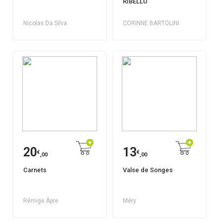
RIBELLU
Nicolas Da Silva
CORINNE BARTOLINI
20
13
€
€
,00
,00
Carnets
Valse de Songes
Rémige Âpre
Méry