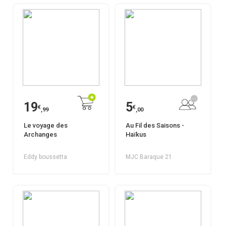
19
5
€
€
,99
,00
Le voyage des
Au Fil des Saisons -
Archanges
Haïkus
Eddy boussetta
MJC Baraque 21