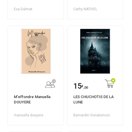
Eva Dalmat
Cathy NATIVEL
15
€
,00
M'effondre Manuella
LES CHUCHOTIS DE LA
DOUYERE
LUNE
manuella douyere
Bernardin Gonalumozi