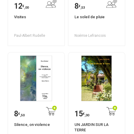
12
8
€
€
,00
,53
Visites
Le soleil de pluie
Paul-Albert Rudelle
Noémie Lefrancois
8
15
€
€
,50
,00
Silence, on violence
UN JARDIN SUR LA
TERRE