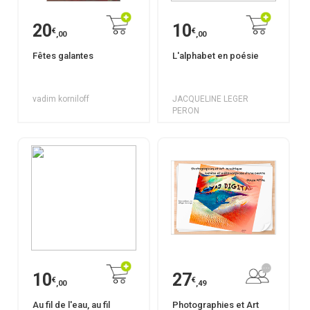
20
10
€
€
,00
,00
Fêtes galantes
L'alphabet en poésie
vadim korniloff
JACQUELINE LEGER
PERON
10
27
€
€
,00
,49
Au fil de l'eau, au fil
Photographies et Art