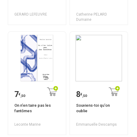
GERARD LEFEUVRE
Catherine PELARD
Dumaine
7
8
€
€
,50
,50
On n'en taire pas les
Souviens-toi qu'on
fantômes
oublie
Leconte Marine
Emmanuelle Descamps