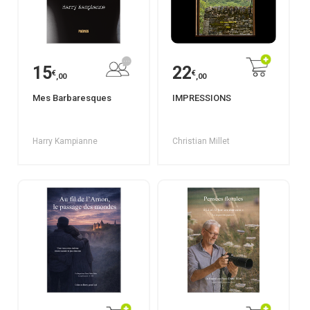
15
22
€
€
,00
,00
Mes Barbaresques
IMPRESSIONS
Harry Kampianne
Christian Millet