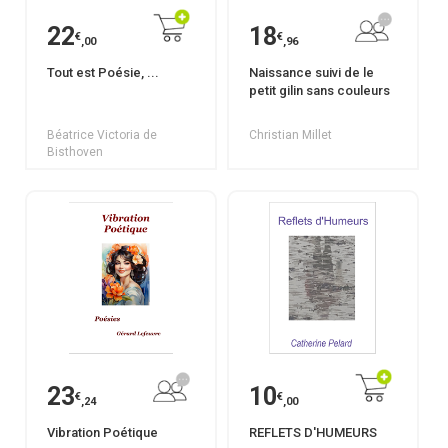
22
18
€
€
,00
,96
Tout est Poésie, ...
Naissance suivi de le
petit gilin sans couleurs
Béatrice Victoria de
Christian Millet
Bisthoven
23
10
€
€
,24
,00
Vibration Poétique
REFLETS D'HUMEURS