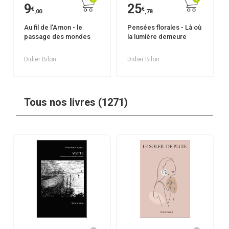
9
25
€
€
,00
,78
Au fil de l'Arnon - le
Pensées florales - Là où
passage des mondes
la lumière demeure
Didier Bilon
Didier Bilon
Tous nos livres (1271)