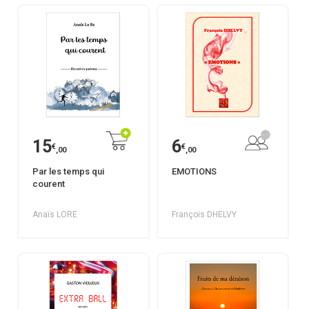
15
6
€
€
,00
,00
Par les temps qui
EMOTIONS
courent
Anaïs LORE
François DHELVY