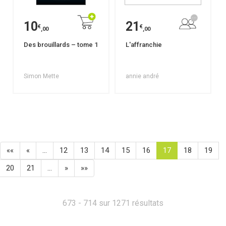
10
21
€
€
,00
,00
Des brouillards – tome 1
L'affranchie
Simon Mette
annie andré
««
«
…
12
13
14
15
16
17
18
19
20
21
…
»
»»
673 - 714 sur 1271 résultats