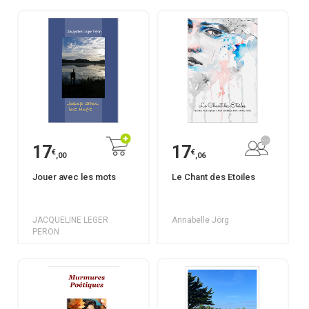
17
17
€
€
,00
,06
Jouer avec les mots
Le Chant des Etoiles
JACQUELINE LEGER
Annabelle Jörg
PERON