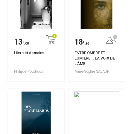
13
18
€
€
,00
,96
Hiers et demains
ENTRE OMBRE ET
LUMIÈRE... LA VOIX DE
L'ÂME
Philippe Poudroux
Anne-Sophie SALAUN