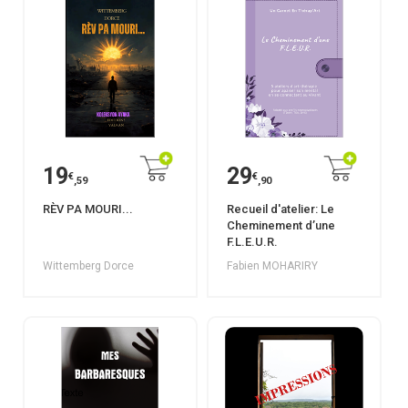
19
29
€
€
,59
,90
RÈV PA MOURI...
Recueil d'atelier: Le
Cheminement d’une
F.L.E.U.R.
Wittemberg Dorce
Fabien MOHARIRY