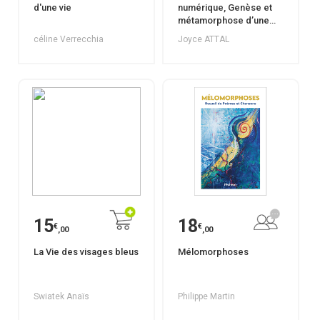
d'une vie
numérique, Genèse et
métamorphose d’une
oeuvre
céline Verrecchia
Joyce ATTAL
15
18
€
€
,00
,00
La Vie des visages bleus
Mélomorphoses
Swiatek Anaïs
Philippe Martin