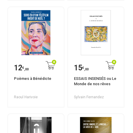
12
15
€
€
,00
,00
Poèmes à Bénédicte
ESSAIS INSENSÉS ou Le
Monde de nos rêves
Raoul Harivoie
Sylvain Fernandez