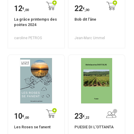
12
22
€
€
,00
,00
La grâce printemps des
Bob dit l'âne
poètes 2024
caroline PETROS
Jean-Marc Ummel
10
23
€
€
,00
,22
Les Roses se fanent
PUESIE DI L'OTTANTA