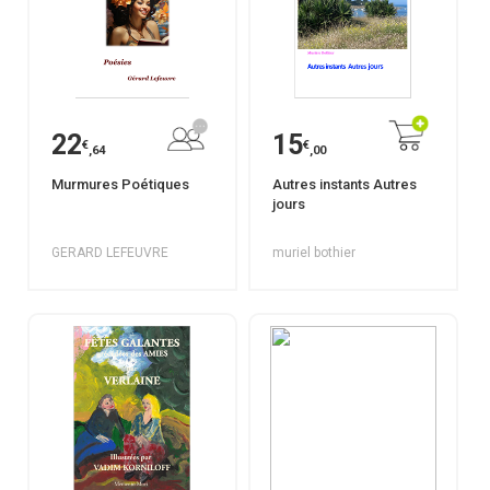
22
15
€
€
,64
,00
Murmures Poétiques
Autres instants Autres
jours
GERARD LEFEUVRE
muriel bothier