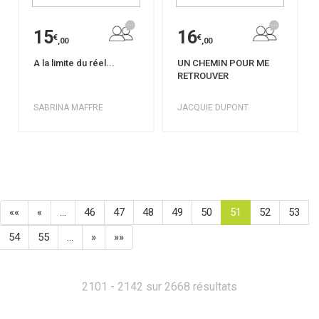
15
16
€
€
,00
,00
A la limite du réel...
UN CHEMIN POUR ME
RETROUVER
SABRINA MAFFRE
JACQUIE DUPONT
««
«
…
46
47
48
49
50
51
52
53
54
55
…
»
»»
2101 - 2142 sur 2668 résultats