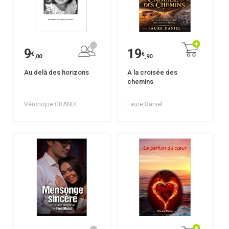
9
19
€
€
,00
,90
Au delà des horizons
A la croisée des
chemins
Véronique GRANDE
Faure Daniel