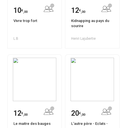
10
12
€
€
,00
,00
Vivre trop fort
Kidnapping au pays du
sourire
L.B
Henri Lajubertie
12
20
€
€
,00
,00
Le maitre des bauges
L'autre père - Eclats -