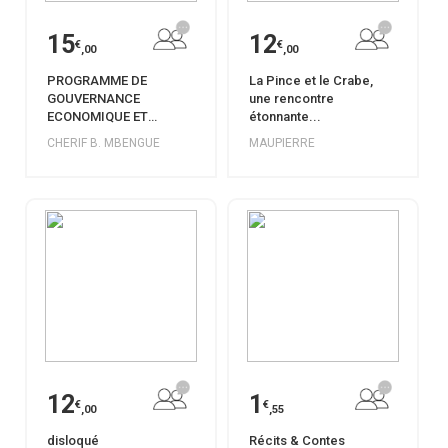
15
12
€
€
,00
,00
PROGRAMME DE
La Pince et le Crabe,
GOUVERNANCE
une rencontre
ECONOMIQUE ET
étonnante...
TERRITORIALE
CHERIF B. MBENGUE
MAUPIERRE
12
1
€
€
,00
,55
disloqué
Récits & Contes