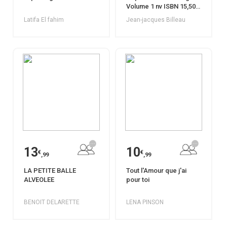
Volume 1 nv ISBN 15,50
Cde 01037360
Latifa El fahim
Jean-jacques Billeau
13
10
€
€
,99
,99
LA PETITE BALLE
Tout l'Amour que j'ai
ALVEOLEE
pour toi
BENOIT DELARETTE
LENA PINSON