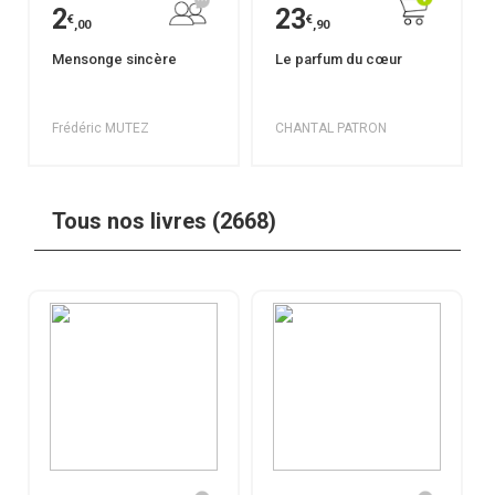
2
23
€
€
,00
,90
Mensonge sincère
Le parfum du cœur
Frédéric MUTEZ
CHANTAL PATRON
Tous nos livres (2668)