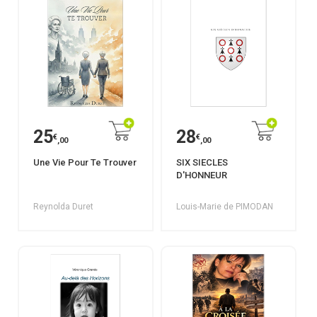
25
28
€
€
,00
,00
Une Vie Pour Te Trouver
SIX SIECLES
D'HONNEUR
Reynolda Duret
Louis-Marie de PIMODAN