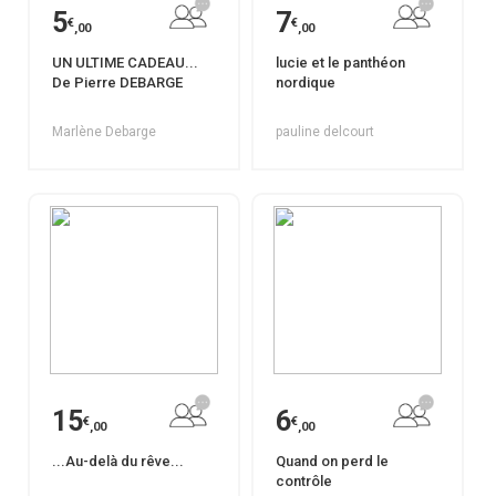
5
7
€
€
,00
,00
UN ULTIME CADEAU...
lucie et le panthéon
De Pierre DEBARGE
nordique
Marlène Debarge
pauline delcourt
15
6
€
€
,00
,00
...Au-delà du rêve...
Quand on perd le
contrôle