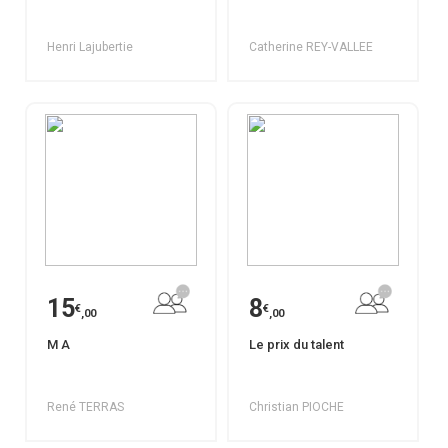
Henri Lajubertie
Catherine REY-VALLEE
15
8
€
€
,00
,00
M A
Le prix du talent
René TERRAS
Christian PIOCHE