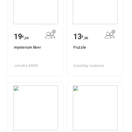
19
13
€
€
,50
,00
mysterium liber
Puzzle
Jemafra BRIKE
maoullay ouakaoui