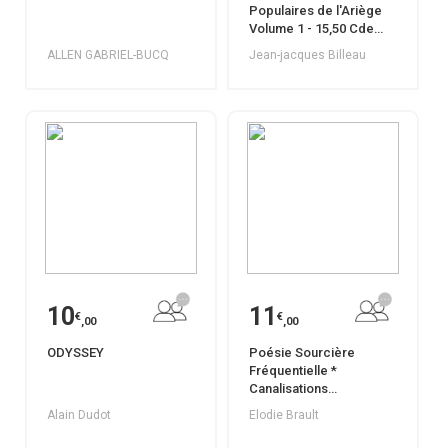
Populaires de l'Ariège
Volume 1 - 15,50 Cde
01038652
ALLEN GABRIEL-BUCQ
Jean-jacques Billeau
10
11
€
€
,00
,00
ODYSSEY
Poésie Sourcière
Fréquentielle *
Canalisations
Vibratoires
Alain Dudot
Elodie Brault