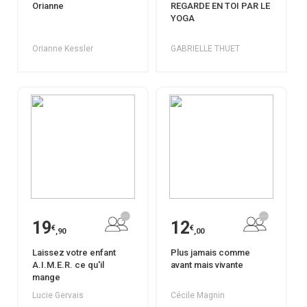
Orianne
REGARDE EN TOI PAR LE
YOGA
Orianne Kessler
GABRIELLE THUET
19
12
€
€
,90
,00
Laissez votre enfant
Plus jamais comme
A.I.M.E.R. ce qu'il
avant mais vivante
mange
Lucie Gervais
Cécile Magnin