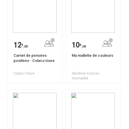
12
10
€
€
,00
,00
Carnet de pensées
Ma mallette de couleurs
positives - Colaco toure
Colaco Toure
Sandrine Cosson-
Vermeillet