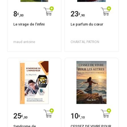
8
23
€
€
,00
,90
Le virage de l'infini
Le parfum du cœur
maud antoine
CHANTAL PATRON
25
10
€
€
,00
,10
Syndrome de
CESSEZ DE VIVRE POUR