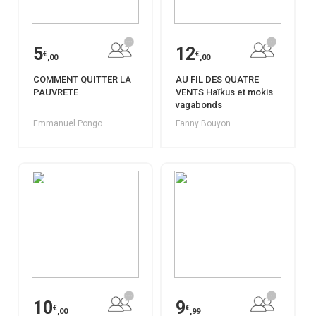
5
12
€
€
,00
,00
COMMENT QUITTER LA
AU FIL DES QUATRE
PAUVRETE
VENTS Haïkus et mokis
vagabonds
Emmanuel Pongo
Fanny Bouyon
10
9
€
€
,00
,99