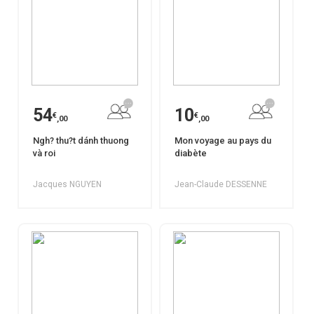
54
10
€
€
,00
,00
Ngh? thu?t dánh thuong
Mon voyage au pays du
và roi
diabète
Jacques NGUYEN
Jean-Claude DESSENNE