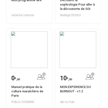
Mon programme 4x4
Découvrir la
sophrologie Pour aller à
la découverte de SOI
natacha crasnier
Nadège DEDIEU
0
10
€
€
,00
,00
Manuel pratique de la
MON EXPERIENCE DU
culture maraîchère de
BURNOUT - v1.2
Paris
PUBLIC DOMAINE
Aki no Yuki