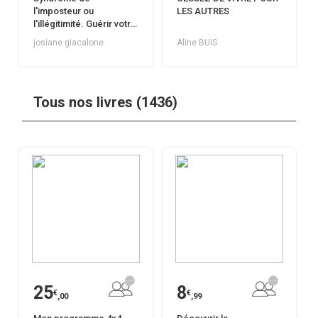
l'imposteur ou
LES AUTRES
l'illégitimité. Guérir votre
blessure en 30 jours.
josiane giacalone
Aline BUIS
Tous nos livres (1436)
25
8
€
€
,00
,99