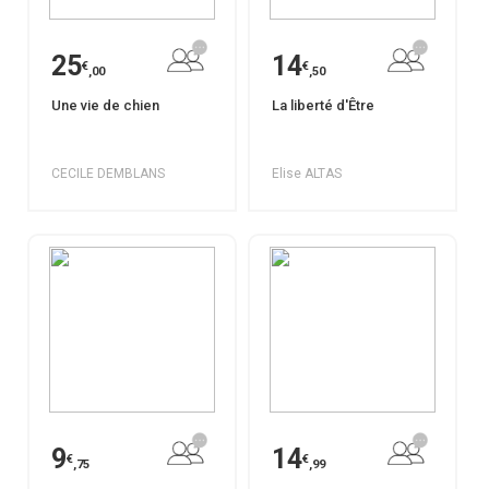
25
14
€
€
,00
,50
Une vie de chien
La liberté d'Être
CECILE DEMBLANS
Elise ALTAS
9
14
€
€
,75
,99