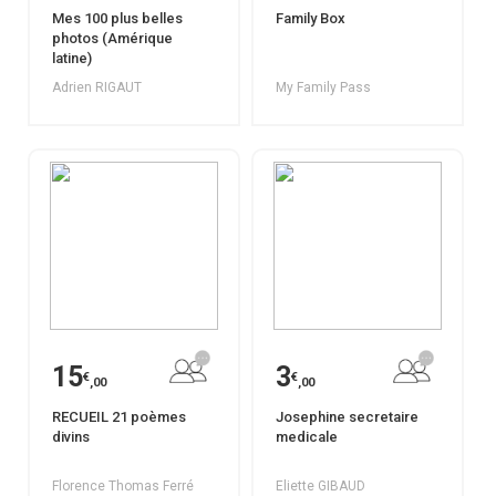
Mes 100 plus belles
Family Box
photos (Amérique
latine)
Adrien RIGAUT
My Family Pass
15
3
€
€
,00
,00
RECUEIL 21 poèmes
Josephine secretaire
divins
medicale
Florence Thomas Ferré
Eliette GIBAUD