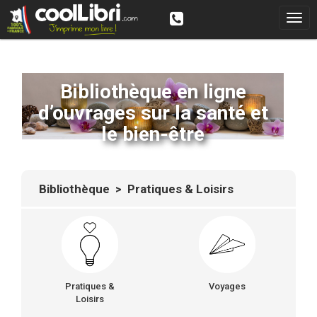
Bibliothèque en ligne
d’ouvrages sur la santé et
le bien-être
Bibliothèque
> Pratiques & Loisirs
Pratiques &
Voyages
Loisirs