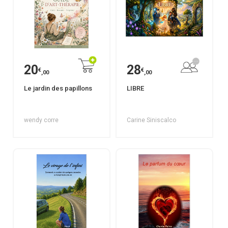
20
28
€
€
,00
,00
Le jardin des papillons
LIBRE
wendy corre
Carine Siniscalco