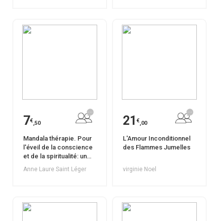
7
21
€
€
,50
,00
Mandala thérapie. Pour
L'Amour Inconditionnel
l'éveil de la conscience
des Flammes Jumelles
et de la spiritualité: un
chemin de reconnexion
Anne Laure Saint Léger
virginie Noel
à Soi et à l'Amour.