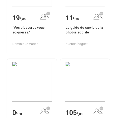
19
11
€
€
,00
,90
"Vos blessures vous
Le guide de survie de la
soignerez"
phobie sociale
Dominique Varela
quentin haguet
0
105
€
€
,00
,00