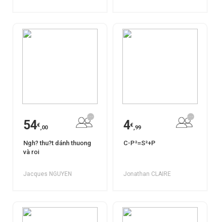
54
4
€
€
,00
,99
Ngh? thu?t dánh thuong
C-P²=S²+P
và roi
Jacques NGUYEN
Jonathan CLAIRE