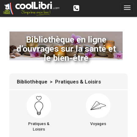
Bibliothèque en ligne
d’ouvrages sur la santé et
le bien-être
Bibliothèque
> Pratiques & Loisirs
Pratiques &
Voyages
Loisirs