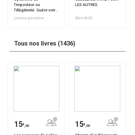
l'imposteur ou
LES AUTRES
l'illégitimité. Guérir votre
blessure en 30 jours.
josiane giacalone
Aline BUIS
Tous nos livres (1436)
15
15
€
€
,00
,00