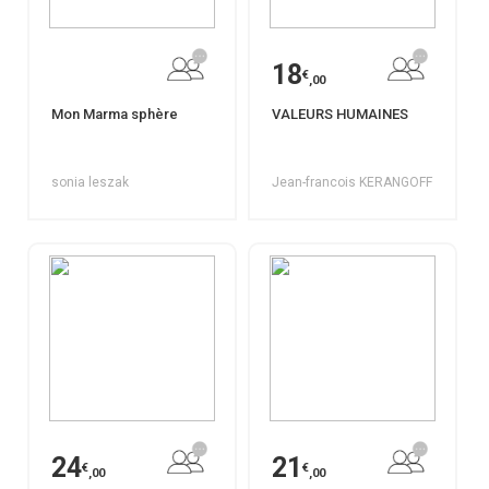
18
€
,00
Mon Marma sphère
VALEURS HUMAINES
sonia leszak
Jean-francois KERANGOFF
24
21
€
€
,00
,00