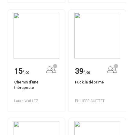
15
39
€
€
,00
,90
Chemin d'une
Fuck la déprime
thérapeute
Laure WALLEZ
PHILIPPE GUITTET