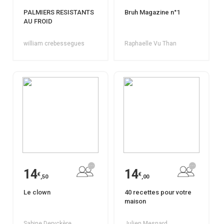
PALMIERS RESISTANTS
Bruh Magazine n°1
AU FROID
william crebessegues
Raphaelle Vu Than
14
14
€
€
,50
,00
Le clown
40 recettes pour votre
maison
Sabine Deryckère
Julien Mesnard