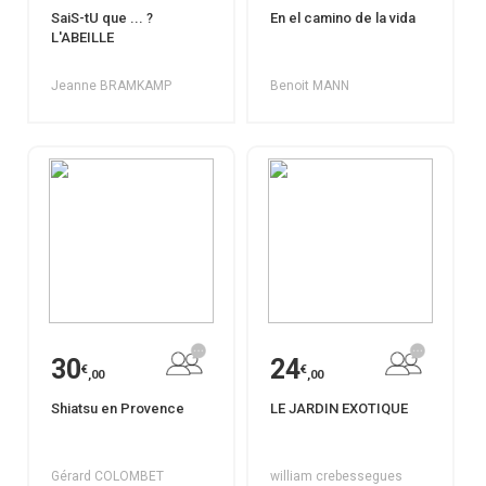
SaiS-tU que ... ?
En el camino de la vida
L'ABEILLE
Jeanne BRAMKAMP
Benoit MANN
30
24
€
€
,00
,00
Shiatsu en Provence
LE JARDIN EXOTIQUE
Gérard COLOMBET
william crebessegues