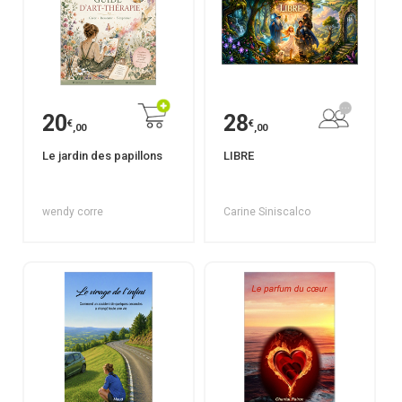
20
28
€
€
,00
,00
Le jardin des papillons
LIBRE
wendy corre
Carine Siniscalco