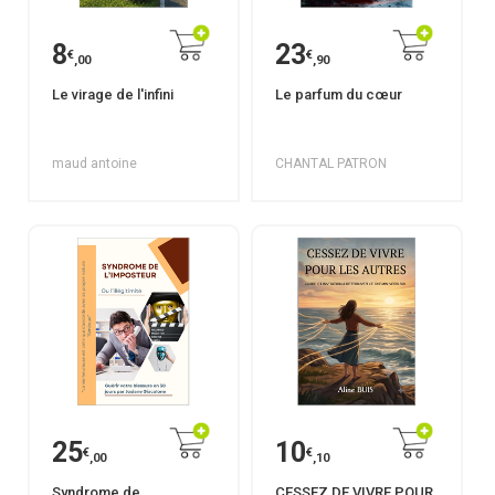
8
23
€
€
,00
,90
Le virage de l'infini
Le parfum du cœur
maud antoine
CHANTAL PATRON
25
10
€
€
,00
,10
Syndrome de
CESSEZ DE VIVRE POUR