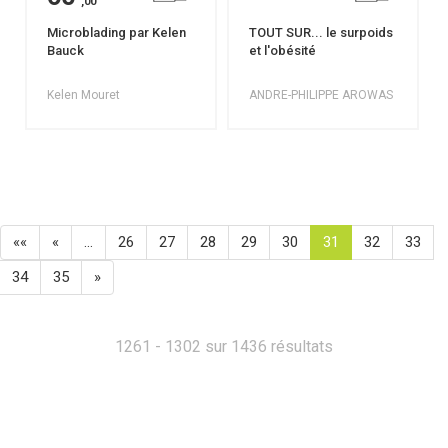
,00
Microblading par Kelen
TOUT SUR... le surpoids
Bauck
et l'obésité
Kelen Mouret
ANDRE-PHILIPPE AROWAS
««
«
…
26
27
28
29
30
31
32
33
34
35
»
1261 - 1302 sur 1436 résultats