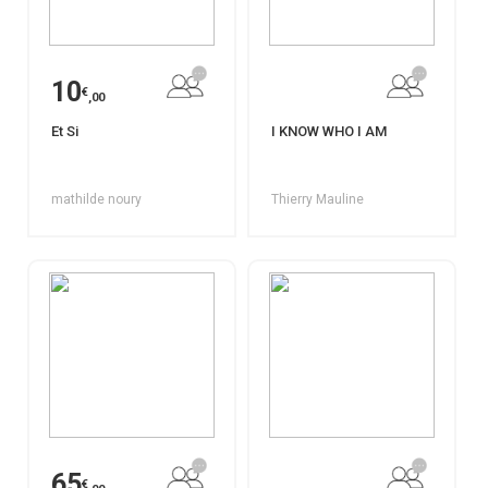
10
€
,00
Et Si
I KNOW WHO I AM
mathilde noury
Thierry Mauline
65
€