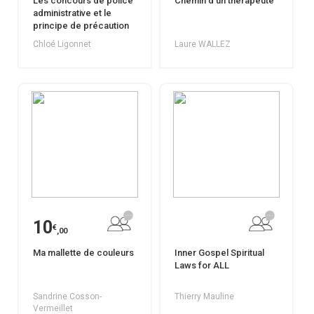
Les concours de police
Chemin d'un thérapeute
administrative et le
principe de précaution
Chloé Ligonnet
Laure WALLEZ
10
€
,00
Ma mallette de couleurs
Inner Gospel Spiritual
Laws for ALL
Sandrine Cosson-
Thierry Mauline
Vermeillet