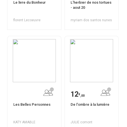
Le livre du Bonheur
L'herbier de nos tortues
- aout 20
florent Lecoeuvre
myriam dos santos nunes
12
€
,00
Les Belles Personnes
De l'ombre à la lumière
KATY AMABLE
JULIE comont