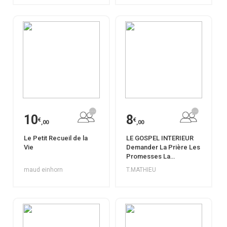
10
8
€
€
,00
,00
Le Petit Recueil de la
LE GOSPEL INTERIEUR
Vie
Demander La Prière Les
Promesses La
Persévérance
maud einhorn
T.MATHIEU