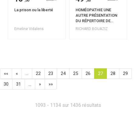
,00
,00
La prison ou la liberté
HOMÉOPATHIE UNE
AUTRE PRÉSENTATION
DU RÉPERTOIRE DE
KENT
Emeline Vidalens
RICHARD BOUAZIZ
««
«
…
22
23
24
25
26
27
28
29
30
31
…
»
»»
1093 - 1134 sur 1436 résultats