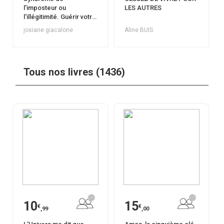
l'imposteur ou
LES AUTRES
l'illégitimité. Guérir votre
blessure en 30 jours.
josiane giacalone
Aline BUIS
Tous nos livres (1436)
10
15
€
€
,99
,00