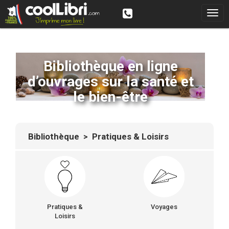
Bibliothèque en ligne
d’ouvrages sur la santé et
le bien-être
Bibliothèque
> Pratiques & Loisirs
Pratiques &
Voyages
Loisirs