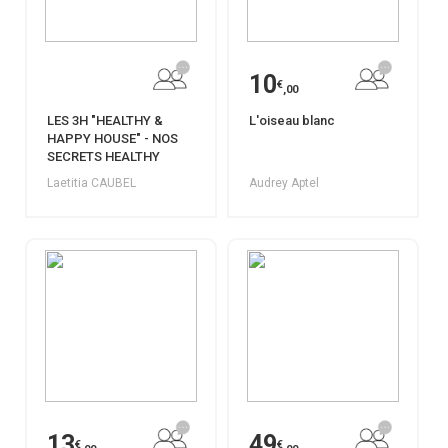
10
€
,00
LES 3H "HEALTHY &
L'oiseau blanc
HAPPY HOUSE" - NOS
SECRETS HEALTHY
Laetitia CAUBEL
Audrey Aptel
13
49
€
€