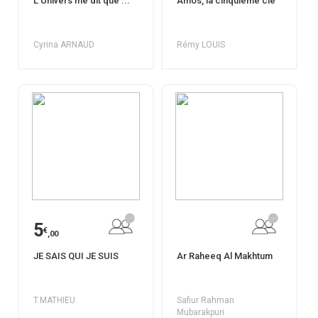
L'Univers me dit que ...
Amos, la cinquième clé
Cyrina ARNAUD
Rémy LOUIS
5
€
,00
JE SAIS QUI JE SUIS
Ar Raheeq Al Makhtum
T.MATHIEU
Safiur Rahman
Mubarakpuri