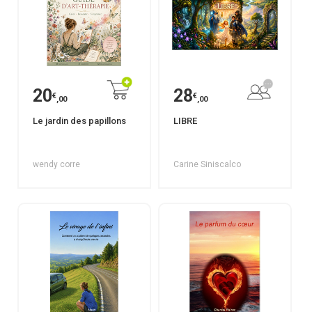
20
28
€
€
,00
,00
Le jardin des papillons
LIBRE
wendy corre
Carine Siniscalco