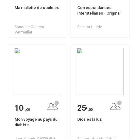
Ma mallette de couleurs
Correspondances
Interstellaires - Original
Sandrine Cosson-
Sabrina Hedde
Vermeillet
10
25
€
€
,00
,00
Mon voyage au pays du
Dios es la luz
diabète
Jean-Claude DESSENNE
Thierry . Atefeh . Tafani.