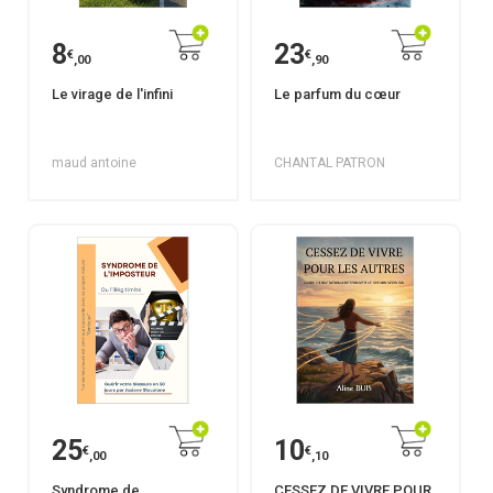
8
23
€
€
,00
,90
Le virage de l'infini
Le parfum du cœur
maud antoine
CHANTAL PATRON
25
10
€
€
,00
,10
Syndrome de
CESSEZ DE VIVRE POUR