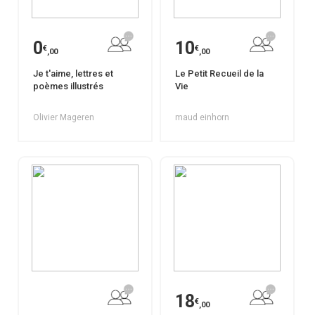
0
10
€
€
,00
,00
Je t'aime, lettres et
Le Petit Recueil de la
poèmes illustrés
Vie
Olivier Mageren
maud einhorn
18
€
,00